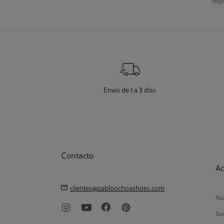
llega
Envío de 1 a 3 días
Contacto
Ac
clientes@pabloochoashoes.com
Nue
So