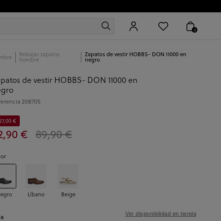
0
Rebajas zapatos
Zapatos de vestir HOBBS- DON 11000 en
mbre
hombre
negro
patos de vestir HOBBS- DON 11000 en
egro
ferencia
208705
27,00 €
2,90 €
89,90 €
lor
egro
Líbano
Beige
Ver disponibilidad en tienda
la