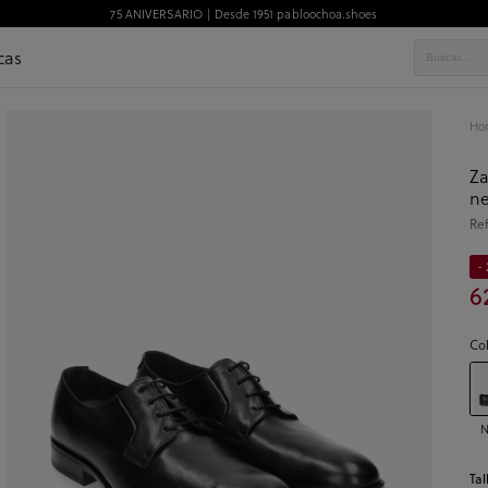
75 ANIVERSARIO | Desde 1951 pabloochoa.shoes
cas
Ho
Za
n
Re
- 
6
Co
N
Tal