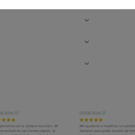
08/2026
03/08/2026
periencia con la compra muy bien. Mi
Me ayudaron a modificar un pedid
mo enfado es con Correos exprés, la
llamaron para poder hacerlo de for