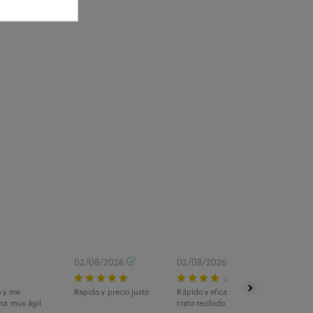
02/08/2026
02/08/2026
o y me
Rapido y precio justo
Rápido y eficaz. La recogida fue en ti
ma muy ágil
trato recibido fue estupendo.