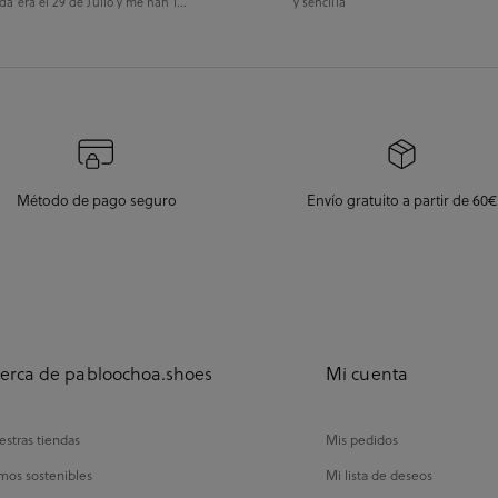
da era el 29 de Julio y me han l...
y sencilla
Método de pago seguro
Envío gratuito a partir de 60€
erca de pabloochoa.shoes
Mi cuenta
stras tiendas
Mis pedidos
mos sostenibles
Mi lista de deseos