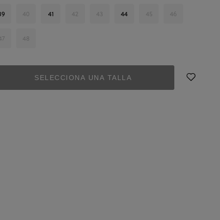
39
40
41
42
43
44
45
46
47
48
SELECCIONA UNA TALLA