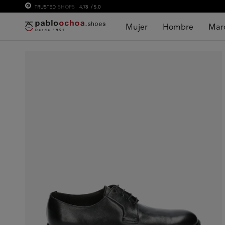
TRUSTED
SHOPS
4.78
/ 5.0
Mujer
Hombre
Mar