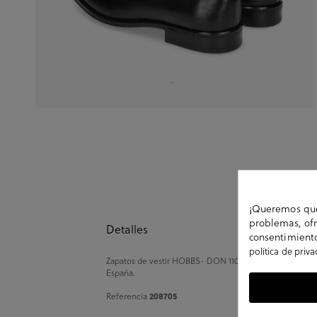
¡Queremos que 
problemas, ofr
Detalles
consentimiento
política de priv
Zapatos de vestir HOBBS- DON 11000 en negro. Cierre co
España.
208705
Referencia