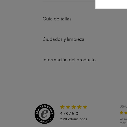
Guía de tallas
Ciudados y limpieza
Información del producto
05/
4.78
/ 5.0
La ex
2891
Valoraciones
máxi