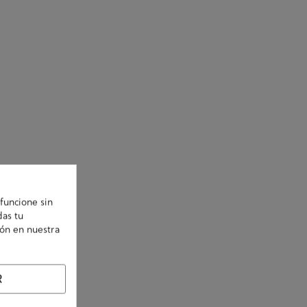
funcione sin
das tu
ión en nuestra
R