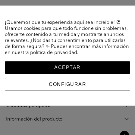
¡Queremos que tu experiencia aquí sea increíble! 🍪
Detalles
Usamos cookies para que todo funcione sin problemas,
ofrecerte contenido a tu medida y mostrarte anuncios
relevantes. ¿Nos das tu consentimiento para utilizarlas
Salones bloom&you DAFNE en ante cuero. Altura tacón
de forma segura? ✨ Puedes encontrar más información
en nuestra
política de privacidad
.
2cm. Sin cierre, slip on. La plantilla no es extraible.
Hecho en España.
Referencia
213445
ACEPTAR
CONFIGURAR
Guía de tallas
Ciudados y limpieza
Información del producto