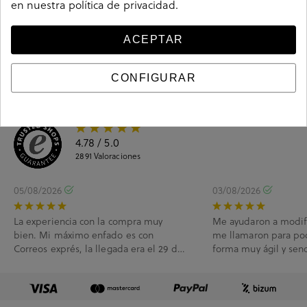
en nuestra
política de privacidad
.
Ciudados y limpieza
ACEPTAR
Información del producto
CONFIGURAR
4.78
/ 5.0
2891
Valoraciones
05/08/2026
03/08/2026
La experiencia con la compra muy
Me ayudaron a modif
bien. Mi máximo enfado es con
me llamaron para po
Correos exprés, la llegada era el 29 de
forma muy ágil y senc
Julio y me han l...