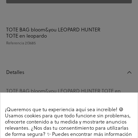
TOTE BAG bloom&you LEOPARD HUNTER
TOTE en leopardo
Referencia
213685
Detalles
TOTE BAG bloom&you LEOPARD HUNTER TOTE en
leopardo . Medidas 36 x 34 x 15 cm. . Hecho en India
213685
Referencia
¡Queremos que tu experiencia aquí sea increíble! 🍪
Usamos cookies para que todo funcione sin problemas,
ofrecerte contenido a tu medida y mostrarte anuncios
relevantes. ¿Nos das tu consentimiento para utilizarlas
Guía de tallas
de forma segura? ✨ Puedes encontrar más información