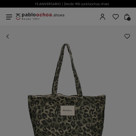
75 ANIVERSARIO | Desde 1951 pabloochoa.shoes
0