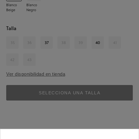
Blanco
Blanco
Beige
Negro
Talla
35
36
37
38
39
40
41
42
43
Ver disponibilidad en tienda
SELECCIONA UNA TALLA