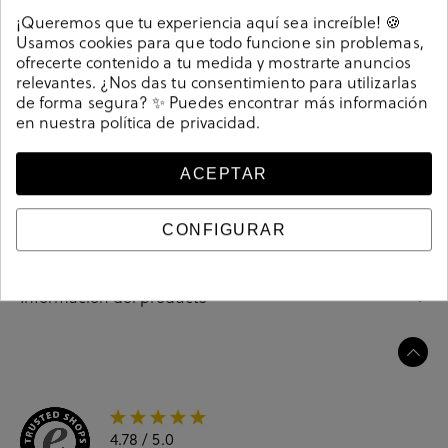
Detalles
¡Queremos que tu experiencia aquí sea increíble! 🍪
Usamos cookies para que todo funcione sin problemas,
ofrecerte contenido a tu medida y mostrarte anuncios
Deportivos Corina M5060 en beige. Cierre con
relevantes. ¿Nos das tu consentimiento para utilizarlas
cordones. La plantilla es extraible. Hecho en China
de forma segura? ✨ Puedes encontrar más información
en nuestra
política de privacidad
.
213941
Referencia
ACEPTAR
Guía de tallas
CONFIGURAR
Ciudados y limpieza
Información del producto
4.78
/ 5.0