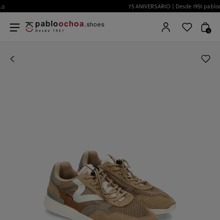
75 ANIVERSARIO | Desde 1951 pabloochoa.shoes
0