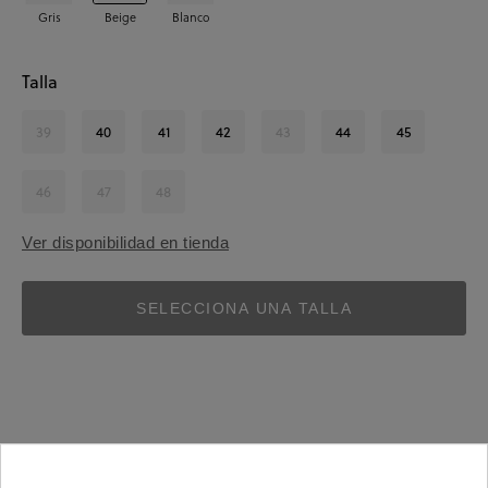
Gris
Beige
Blanco
Talla
39
40
41
42
43
44
45
46
47
48
Ver disponibilidad en tienda
SELECCIONA UNA TALLA