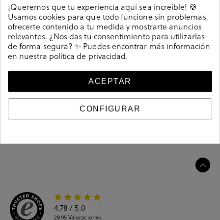
Detalles
¡Queremos que tu experiencia aquí sea increíble! 🍪
Usamos cookies para que todo funcione sin problemas,
ofrecerte contenido a tu medida y mostrarte anuncios
Deportivos Victoria 8805102 en beige. Cierre con
relevantes. ¿Nos das tu consentimiento para utilizarlas
cordones. La plantilla es extraible. Hecho en China
de forma segura? ✨ Puedes encontrar más información
212478
Referencia
en nuestra
política de privacidad
.
ACEPTAR
Guía de tallas
CONFIGURAR
Ciudados y limpieza
Información del producto
4.78
/ 5.0
2895
Valoraciones