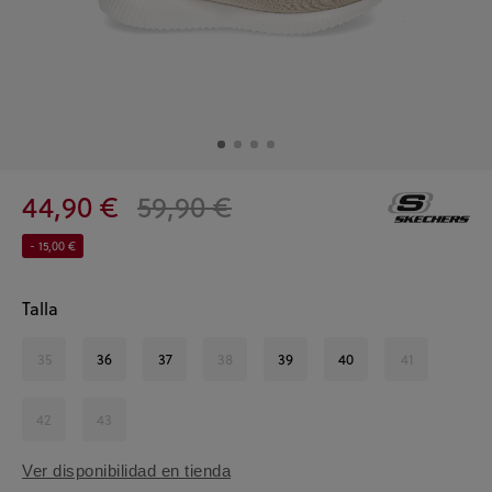
44,90 €
59,90 €
- 15,00 €
Talla
35
36
37
38
39
40
41
42
43
Ver disponibilidad en tienda