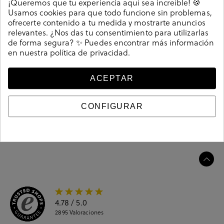
¡Queremos que tu experiencia aquí sea increíble! 🍪
cada modelo para crear comodidad, gracias al
Usamos cookies para que todo funcione sin problemas,
desarrollo de nuevas tecnologías
. Ofrece una gran
ofrecerte contenido a tu medida y mostrarte anuncios
variedad de deportivos, botines y sandalias que aunan
relevantes. ¿Nos das tu consentimiento para utilizarlas
comodidad con un estilo casual para tu día a día.
de forma segura? ✨ Puedes encontrar más información
211512
Referencia
en nuestra
política de privacidad
.
ACEPTAR
Guía de tallas
CONFIGURAR
Ciudados y limpieza
Información del producto
4.78
/ 5.0
2895
Valoraciones