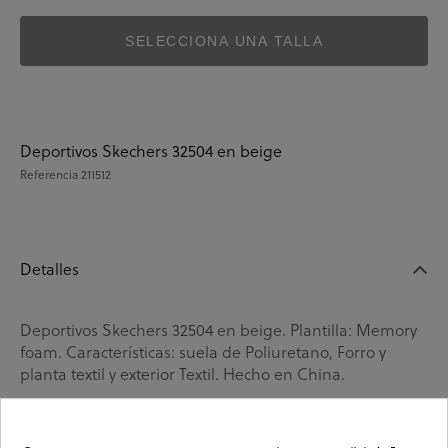
SELECCIONA UNA TALLA
Deportivos Skechers 32504 en beige
Referencia
211512
Detalles
Deportivos Skechers 32504 en beige. Plantilla: Memory
foam. Características: suela de Poliuretano, Forro y
planta textil y exterior Textil. Hecho en China.
La
marca de Skechers
es la marca por excelencia de la
tecnología del confort. Apuesta por la
innovación
en