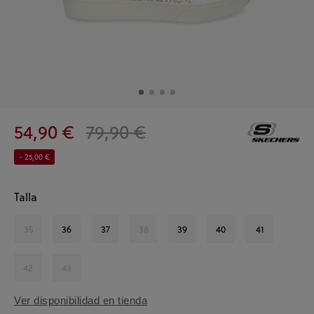
54,90 €
79,90 €
- 25,00 €
Talla
35
36
37
38
39
40
41
42
43
Ver disponibilidad en tienda