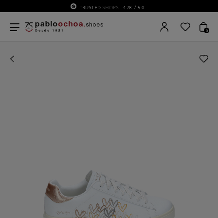
TRUSTED
SHOPS
4.78
/ 5.0
0