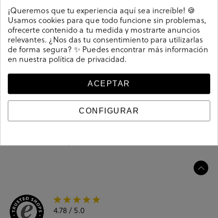
tecnología del confort. Apuesta por la
innovación
en
¡Queremos que tu experiencia aquí sea increíble! 🍪
cada modelo para crear comodidad, gracias al
Usamos cookies para que todo funcione sin problemas,
desarrollo de nuevas tecnologías
. Ofrece una gran
ofrecerte contenido a tu medida y mostrarte anuncios
variedad de deportivos, botines y sandalias que aunan
relevantes. ¿Nos das tu consentimiento para utilizarlas
comodidad con un estilo casual para tu día a día.
de forma segura? ✨ Puedes encontrar más información
en nuestra
política de privacidad
.
Referencia
211552
ACEPTAR
Guía de tallas
CONFIGURAR
Ciudados y limpieza
Información del producto
4.78
/ 5.0