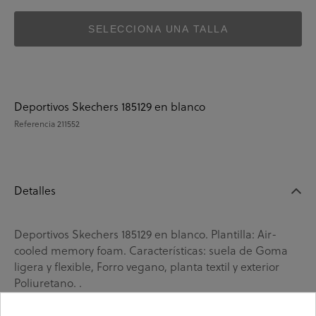
SELECCIONA UNA TALLA
Deportivos Skechers 185129 en blanco
Referencia
211552
Detalles
Deportivos Skechers 185129 en blanco. Plantilla: Air-
cooled memory foam. Características: suela de Goma
ligera y flexible, Forro vegano, planta textil y exterior
Poliuretano. .
La
marca de Skechers
es la marca por excelencia de la