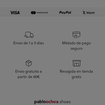
e
Envío de 1 a 3 días
Método de pago
seguro
Envío gratuito a
Recogida en tienda
partir de 60€
gratis
.shoes
pablo
ochoa