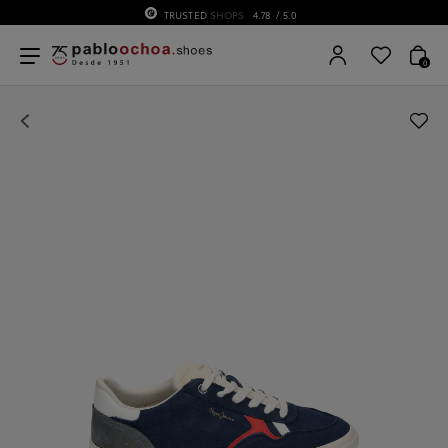
TRUSTED
SHOPS
4.78
/ 5.0
0