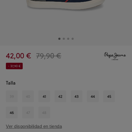
42,00 €
79,90 €
- 37,90 €
Talla
39
40
41
42
43
44
45
46
47
48
Ver disponibilidad en tienda