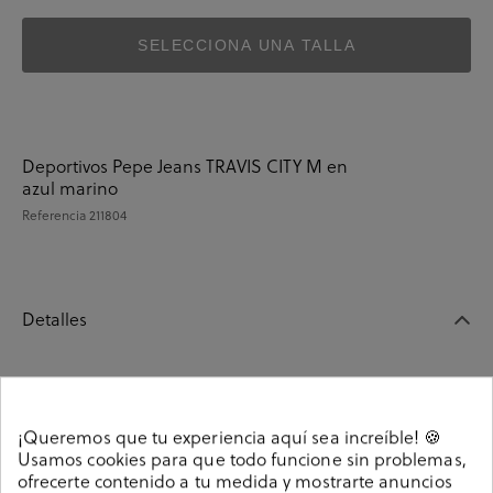
SELECCIONA UNA TALLA
Deportivos Pepe Jeans TRAVIS CITY M en
azul marino
Referencia
211804
Detalles
Deportivos Pepe Jeans TRAVIS CITY M en azul marino.
Cierre con cordones. La plantilla es extraible. Hecho en
¡Queremos que tu experiencia aquí sea increíble! 🍪
China
Usamos cookies para que todo funcione sin problemas,
Referencia
211804
ofrecerte contenido a tu medida y mostrarte anuncios