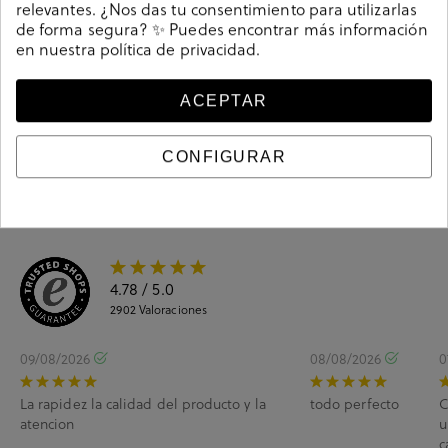
relevantes. ¿Nos das tu consentimiento para utilizarlas
de forma segura? ✨ Puedes encontrar más información
en nuestra
política de privacidad
.
Guía de tallas
Ciudados y limpieza
ACEPTAR
Información del producto
CONFIGURAR
4.78
/ 5.0
2902
Valoraciones
09/08/2026
08/08/2026
0
La rapidez la calidad del producto y la
todo perfecto
C
atencion
u
c