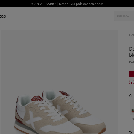
75 ANIVERSARIO | Desde 1951 pabloochoa.shoes
cas
Ho
D
bl
Re
- 
5
Co
V
Tal