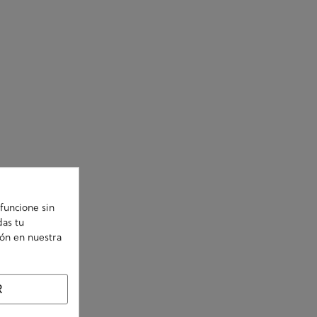
funcione sin
das tu
ión en nuestra
R