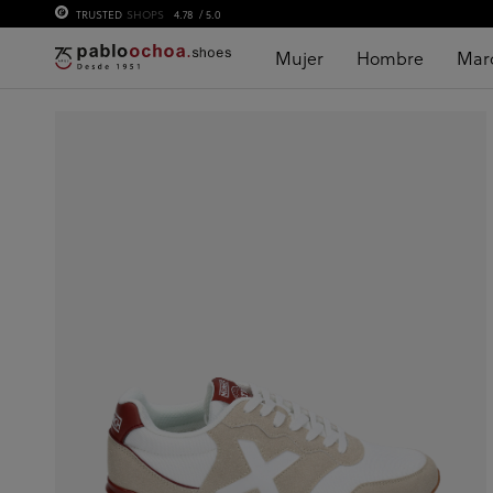
TRUSTED
SHOPS
4.78
/ 5.0
Mujer
Hombre
Mar