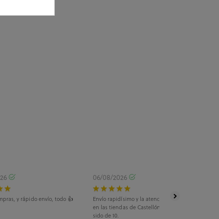
026
06/08/2026
pras, y rápido envío, todo 👍
Envío rapidísimo y la atención telefónica, tanto
en las tiendas de Castellón como Salamanca ha
sido de 10.