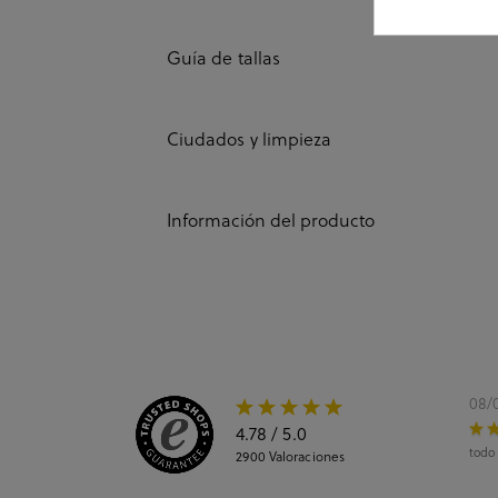
Guía de tallas
Ciudados y limpieza
Información del producto
08/
4.78
/ 5.0
todo
2900
Valoraciones