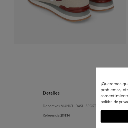
¡Queremos que 
problemas, ofr
Detalles
consentimiento
política de priv
Deportivos MUNICH DASH SPORT en blanco. Cierre con co
Referencia
211834