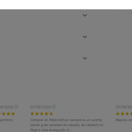
08/2026
07/08/2026
07/08/2
 perfecto
Comprar en Pablo Ochoa siempre es un acierto;
Rápida com
tienen gran variedad de calzado, de calidad y te
llega a casa enseguida. A...