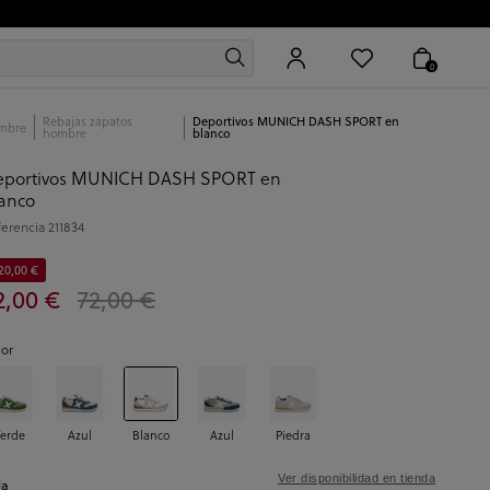
0
Rebajas zapatos
Deportivos MUNICH DASH SPORT en
mbre
hombre
blanco
eportivos MUNICH DASH SPORT en
anco
ferencia
211834
20,00 €
2,00 €
72,00 €
lor
erde
Azul
Blanco
Azul
Piedra
Ver disponibilidad en tienda
la