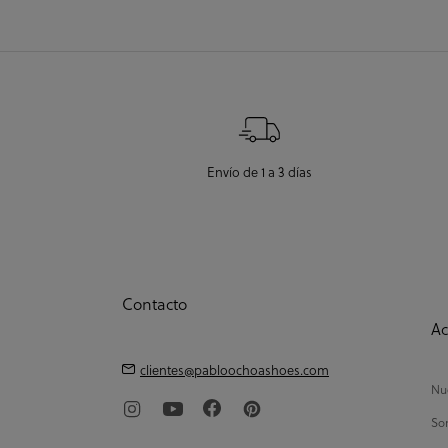
Envío de 1 a 3 días
Contacto
Ac
clientes@pabloochoashoes.com
Nue
So