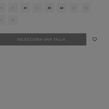
39
40
41
42
43
44
45
46
47
48
SELECCIONA UNA TALLA