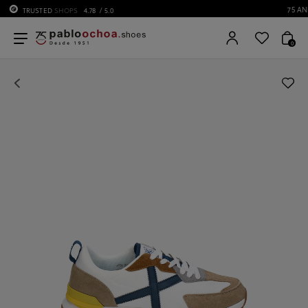
75 ANIVERSARIO | Desde 1951 pabloochoa.shoes
0