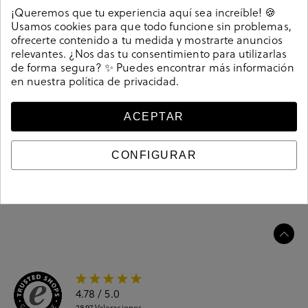
Detalles
¡Queremos que tu experiencia aquí sea increíble! 🍪
Usamos cookies para que todo funcione sin problemas,
ofrecerte contenido a tu medida y mostrarte anuncios
Deportivos MUNICH VERSATILE en blanco. Cierre con
relevantes. ¿Nos das tu consentimiento para utilizarlas
cordones. Memory foam
de forma segura? ✨ Puedes encontrar más información
Referencia
211836
en nuestra
política de privacidad
.
ACEPTAR
Guía de tallas
CONFIGURAR
Ciudados y limpieza
Información del producto
4.78
/ 5.0
2897
Valoraciones