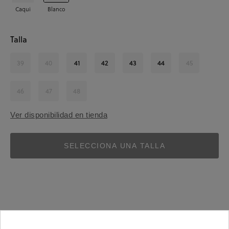
Caqui
Blanco
Talla
39
40
41
42
43
44
45
46
47
48
Ver disponibilidad en tienda
SELECCIONA UNA TALLA