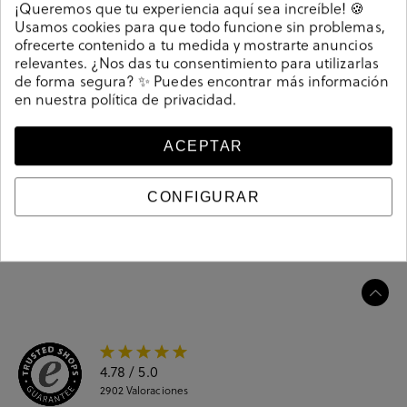
¡Queremos que tu experiencia aquí sea increíble! 🍪
cada modelo para crear comodidad, gracias al
Usamos cookies para que todo funcione sin problemas,
desarrollo de nuevas tecnologías
. Ofrece una gran
ofrecerte contenido a tu medida y mostrarte anuncios
variedad de deportivos, botines y sandalias que aunan
relevantes. ¿Nos das tu consentimiento para utilizarlas
comodidad con un estilo casual para tu día a día.
de forma segura? ✨ Puedes encontrar más información
Referencia
211529
en nuestra
política de privacidad
.
ACEPTAR
Guía de tallas
CONFIGURAR
Ciudados y limpieza
Información del producto
4.78
/ 5.0
2902
Valoraciones