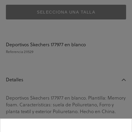
SELECCIONA UNA TALLA
Deportivos Skechers 177977 en blanco
Referencia
211529
Detalles
Deportivos Skechers 177977 en blanco. Plantilla: Memory
foam. Características: suela de Poliuretano, Forro y
planta textil y exterior Poliuretano. Hecho en China.
La
marca de Skechers
es la marca por excelencia de la
tecnología del confort. Apuesta por la
innovación
en