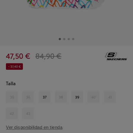
47,50 €
84,90 €
- 37,40 €
Talla
35
36
37
38
39
40
41
42
43
Ver disponibilidad en tienda