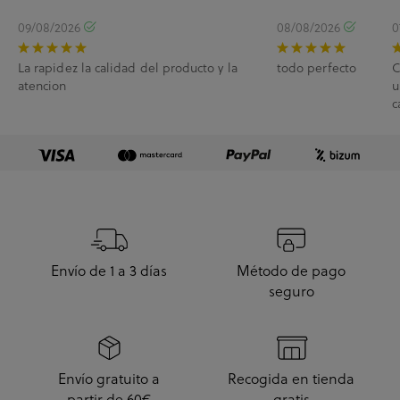
09/08/2026
08/08/2026
0
La rapidez la calidad del producto y la
todo perfecto
C
atencion
u
c
e
Envío de 1 a 3 días
Método de pago
seguro
Envío gratuito a
Recogida en tienda
partir de 60€
gratis