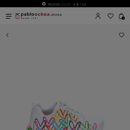
TRUSTED
SHOPS
4.78
/ 5.0
0