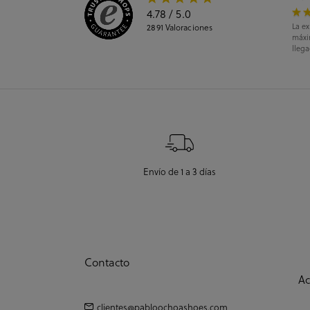
4.78
/ 5.0
La ex
2891
Valoraciones
máxi
llega
Envío de 1 a 3 días
Contacto
Ac
clientes@pabloochoashoes.com