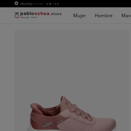
TRUSTED
SHOPS
4.78
/ 5.0
Mujer
Hombre
Mar