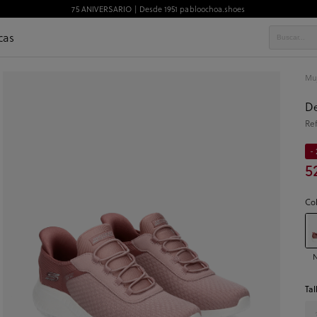
75 ANIVERSARIO | Desde 1951 pabloochoa.shoes
cas
Mu
De
Re
- 
5
Co
Tal