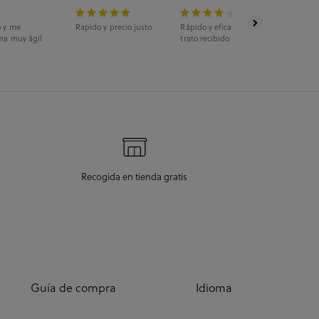
o y me
Rapido y precio justo
Rápido y eficaz. La recogida fue en ti
ma muy ágil
trato recibido fue estupendo.
Recogida en tienda gratis
Guía de compra
Idioma