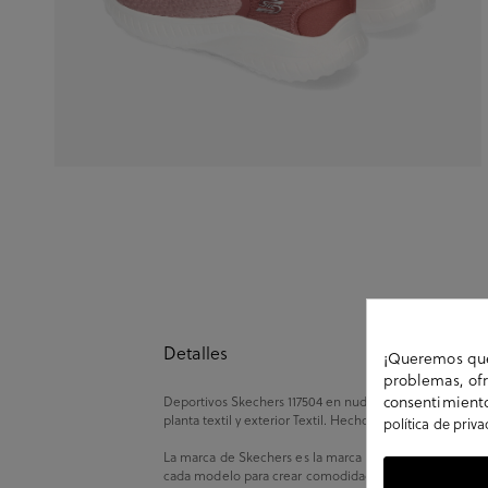
Detalles
¡Queremos que 
problemas, ofr
consentimiento
Deportivos Skechers 117504 en nude. Plantilla: Memory f
planta textil y exterior Textil. Hecho en China.
política de priv
La
marca de Skechers
es la marca por excelencia de la
cada modelo para crear comodidad, gracias al
desarrol