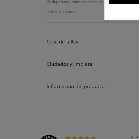
de deportivos, botines y sandalias que aunan comodidad 
211530
Referencia
Guía de tallas
Ciudados y limpieza
Información del producto
05/