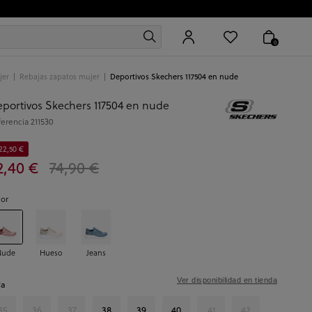
0
jer
Rebajas zapatos mujer
Deportivos Skechers 117504 en nude
portivos Skechers 117504 en nude
ferencia
211530
22,50 €
2,40 €
74,90 €
lor
Nude
Hueso
Jeans
Ver disponibilidad en tienda
la
35
36
37
38
39
40
41
42