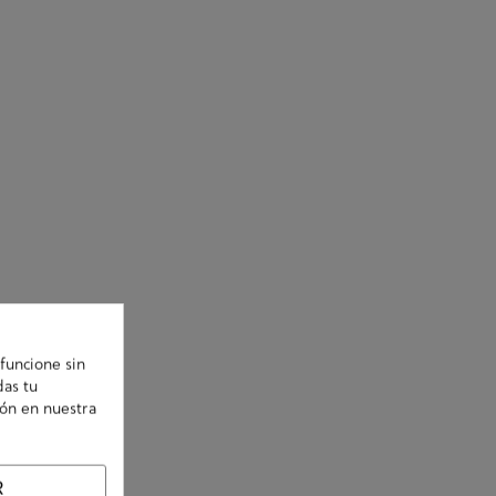
funcione sin
das tu
ión en nuestra
R