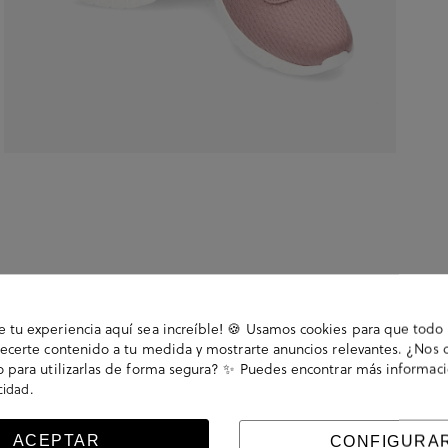
tu experiencia aquí sea increíble! 🍪 Usamos cookies para que todo 
ecerte contenido a tu medida y mostrarte anuncios relevantes. ¿Nos 
 para utilizarlas de forma segura? ✨ Puedes encontrar más informac
oam. Características: suela de Poliuretano, Forro y
.
acidad
 tecnología del confort. Apuesta por la
innovación
en
lo de nuevas tecnologías
. Ofrece una gran variedad
ACEPTAR
CONFIGURA