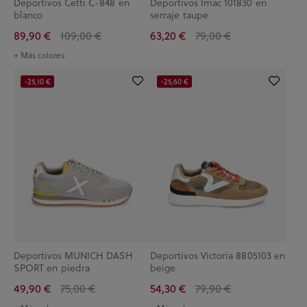
Deportivos Cetti C-848 en
Deportivos Imac 101830 en
blanco
serraje taupe
89,90 €
109,00 €
63,20 €
79,00 €
+ Más colores
-25,10 €
-25,60 €
Deportivos MUNICH DASH
Deportivos Victoria 8805103 en
SPORT en piedra
beige
49,90 €
75,00 €
54,30 €
79,90 €