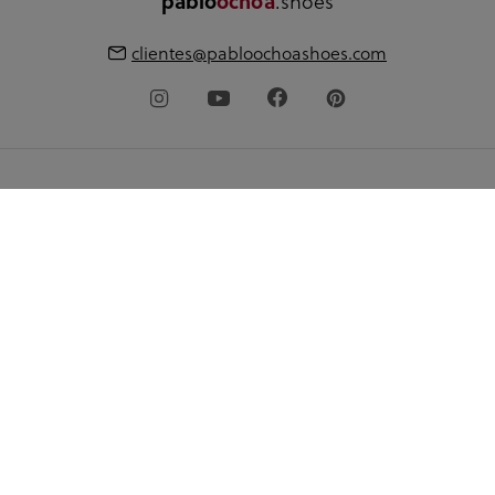
.shoes
pablo
ochoa
clientes@pabloochoashoes.com
Acerca de pabloochoa.shoes
Mi cuenta
Guía de compra
Idioma
© 2026 pabloochoashoes.com Todos los derechos
reservados
Política de privacidad
Aviso legal