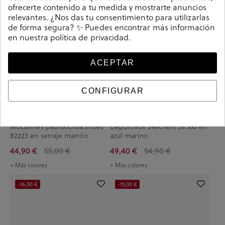
ofrecerte contenido a tu medida y mostrarte anuncios
relevantes. ¿Nos das tu consentimiento para utilizarlas
de forma segura? ✨ Puedes encontrar más información
en nuestra
política de privacidad
.
ACEPTAR
CONFIGURAR
Mocasines pabloochoa.shoes
Deportivos Skechers 58360 en
82223 en serraje marrón
azul marino
44,90 €
55,00 €
49,40 €
54,90 €
+ Más colores
+ Más colores
-16,00 €
-15,00 €