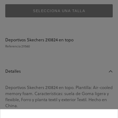
SELECCIONA UNA TALLA
Deportivos Skechers 210824 en topo
Referencia
211560
Detalles
Deportivos Skechers 210824 en topo. Plantilla: Air-cooled
memory foam. Características: suela de Goma ligera y
flexible, Forro y planta textil y exterior Textil. Hecho en
China.
La
marca de Skechers
es la marca por excelencia de la