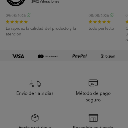
2902
Valoraciones
09/08/2026
08/08/2026
0
La rapidez la calidad del producto y la
todo perfecto
C
atencion
u
c
e
Envío de 1 a 3 días
Método de pago
seguro
Envío gratuito a
Recogida en tienda