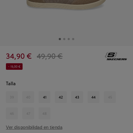
34,90 €
49,90 €
- 15,00 €
Talla
39
40
41
42
43
44
45
46
47
48
Ver disponibilidad en tienda