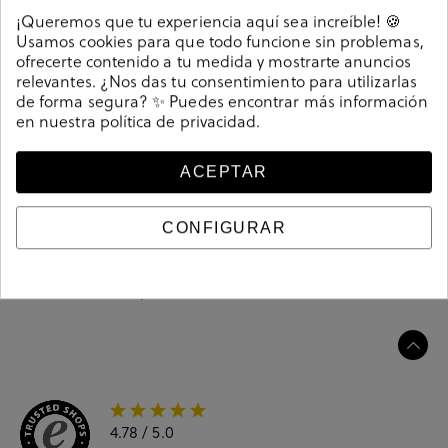
tecnología del confort. Apuesta por la
innovación
en
¡Queremos que tu experiencia aquí sea increíble! 🍪
cada modelo para crear comodidad, gracias al
Usamos cookies para que todo funcione sin problemas,
desarrollo de nuevas tecnologías
. Ofrece una gran
ofrecerte contenido a tu medida y mostrarte anuncios
variedad de deportivos, botines y sandalias que aunan
relevantes. ¿Nos das tu consentimiento para utilizarlas
comodidad con un estilo casual para tu día a día.
de forma segura? ✨ Puedes encontrar más información
en nuestra
política de privacidad
.
Referencia
211560
ACEPTAR
Guía de tallas
CONFIGURAR
Ciudados y limpieza
Información del producto
4.78
/ 5.0