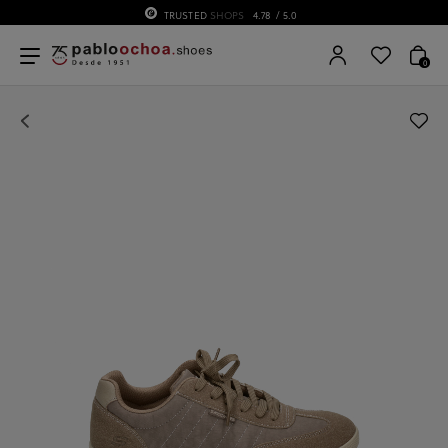
TRUSTED
SHOPS
4.78
/ 5.0
0