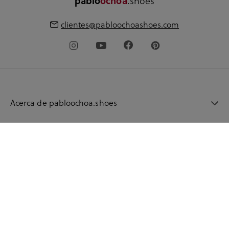
.shoes
pablo
ochoa
clientes@pabloochoashoes.com
Acerca de pabloochoa.shoes
Mi cuenta
Guía de compra
Idioma
© 2026 pabloochoashoes.com Todos los derechos
reservados
Política de privacidad
Aviso legal