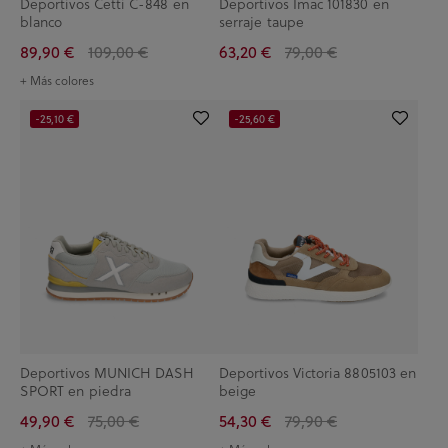
Deportivos Cetti C-848 en
Deportivos Imac 101830 en
blanco
serraje taupe
89,90 €
109,00 €
63,20 €
79,00 €
+ Más colores
-25,10 €
-25,60 €
Deportivos MUNICH DASH
Deportivos Victoria 8805103 en
SPORT en piedra
beige
49,90 €
75,00 €
54,30 €
79,90 €