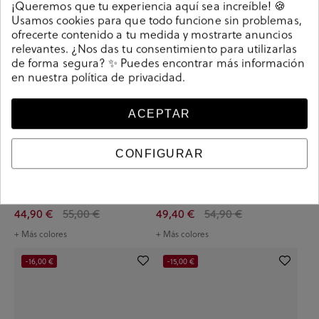
¡Queremos que tu experiencia aquí sea increíble! 🍪
Usamos cookies para que todo funcione sin problemas,
ofrecerte contenido a tu medida y mostrarte anuncios
relevantes. ¿Nos das tu consentimiento para utilizarlas
de forma segura? ✨ Puedes encontrar más información
en nuestra
política de privacidad
.
ACEPTAR
CONFIGURAR
Mocasines pabloochoa.shoes
Deportivos Skechers 58360 en
82223 en serraje marrón
azul marino
44,90 €
55,00 €
49,40 €
54,90 €
+ Más colores
+ Más colores
-16,00 €
-15,00 €