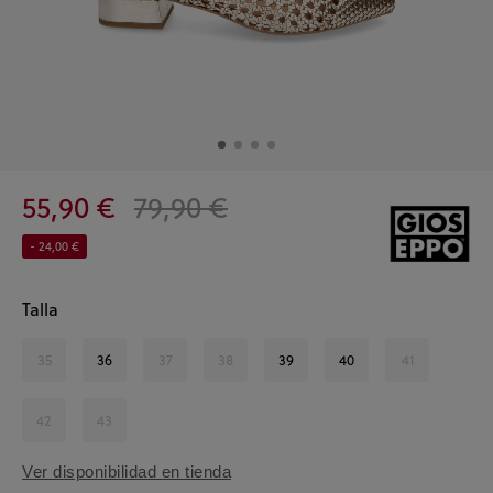
55,90 €
79,90 €
- 24,00 €
Talla
35
36
37
38
39
40
41
42
43
Ver disponibilidad en tienda