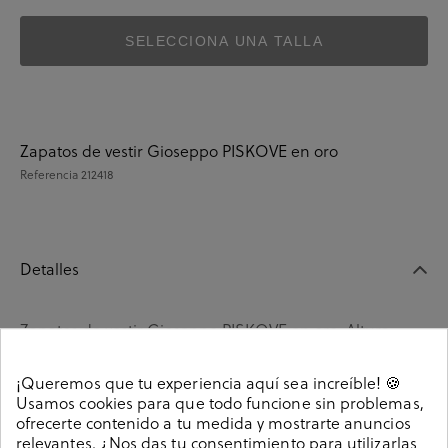
SELECCIONA UNA TALLA
Zapatos de vestir Gioseppo PISKOVE en oro
Referencia
212418
Detalles
Zapatos de vestir Gioseppo PISKOVE en oro. Altura
tacón 3,5cm. Cierre con elásticos . La plantilla no es
extraible.
¡Queremos que tu experiencia aquí sea increíble! 🍪
212418
Usamos cookies para que todo funcione sin problemas,
Referencia
ofrecerte contenido a tu medida y mostrarte anuncios
relevantes. ¿Nos das tu consentimiento para utilizarlas