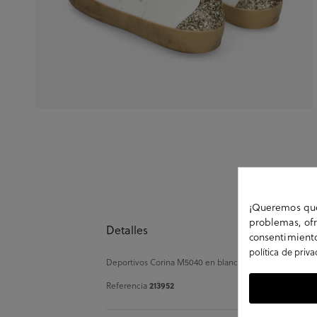
¡Queremos que 
problemas, ofr
Detalles
consentimiento
política de priv
Deportivos Corina M5040 en blanco. Cierre con cordones
Referencia
213952