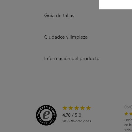
Guía de tallas
Ciudados y limpieza
Información del producto
06/
4.78
/ 5.0
Envío
2895
Valoraciones
en l
sido 