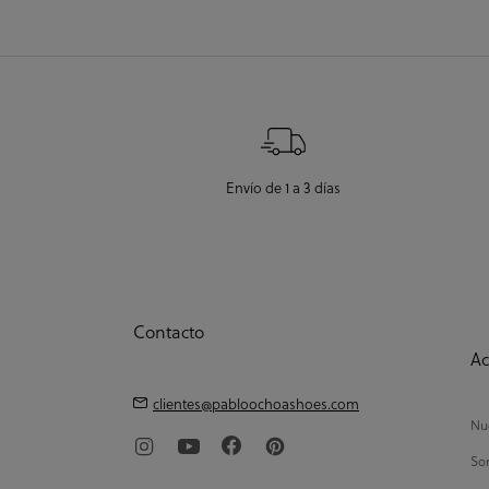
Envío de 1 a 3 días
Contacto
Ac
clientes@pabloochoashoes.com
Nue
So