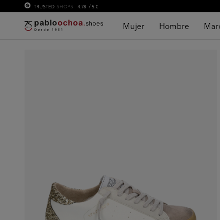
TRUSTED
SHOPS
4.78
/ 5.0
Mujer
Hombre
Mar