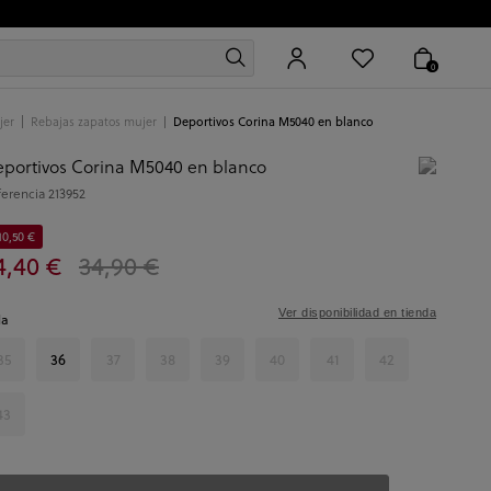
0
jer
Rebajas zapatos mujer
Deportivos Corina M5040 en blanco
portivos Corina M5040 en blanco
ferencia
213952
10,50 €
4,40 €
34,90 €
Ver disponibilidad en tienda
la
35
36
37
38
39
40
41
42
43