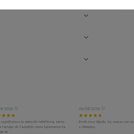
08/2026
06/08/2026
 rapidísimo y la atención telefónica, tanto
Envío muy rápido, los zuecos son s
as tiendas de Castellón como Salamanca ha
y cómodos.
de 10.