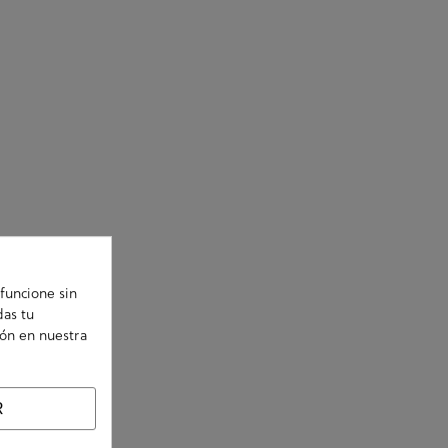
funcione sin
das tu
ión en nuestra
R