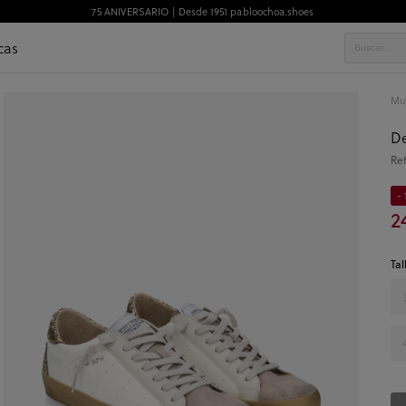
75 ANIVERSARIO | Desde 1951 pabloochoa.shoes
cas
Mu
De
Re
- 
2
Tal