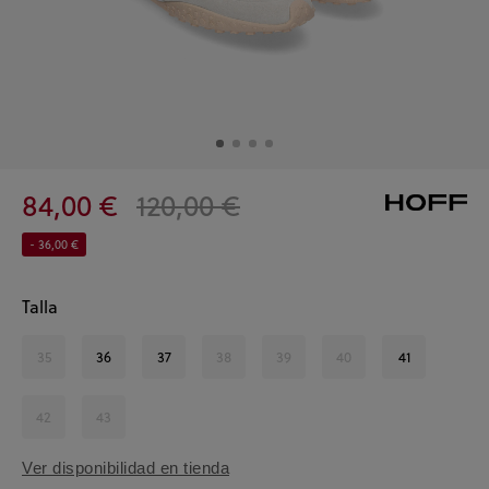
84,00 €
120,00 €
- 36,00 €
Talla
35
36
37
38
39
40
41
42
43
Ver disponibilidad en tienda