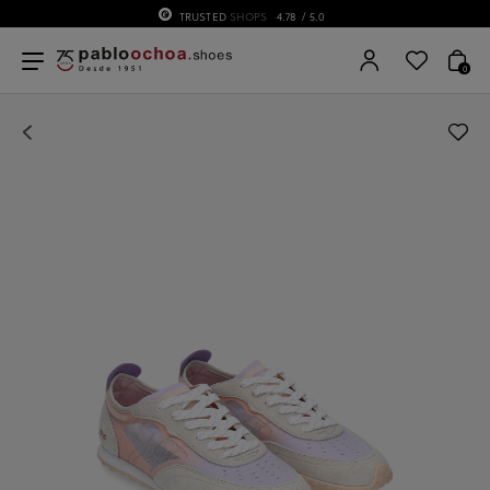
TRUSTED
SHOPS
4.78
/ 5.0
0