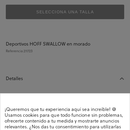
SELECCIONA UNA TALLA
Deportivos HOFF SWALLOW en morado
Referencia
211723
Detalles
Deportivos HOFF SWALLOW en morado . Cierre con
cordones. La plantilla es extraible.
¡Queremos que tu experiencia aquí sea increíble! 🍪
Referencia
211723
Usamos cookies para que todo funcione sin problemas,
ofrecerte contenido a tu medida y mostrarte anuncios
relevantes. ¿Nos das tu consentimiento para utilizarlas