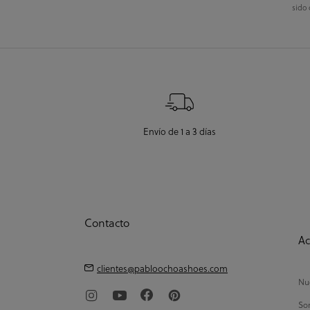
sido 
Envío de 1 a 3 días
Contacto
Ac
clientes@pabloochoashoes.com
Nue
So