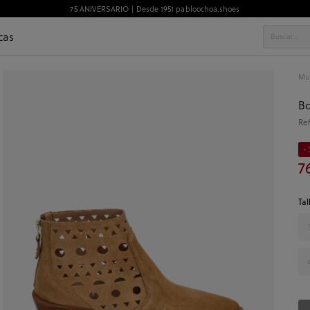
75 ANIVERSARIO | Desde 1951 pabloochoa.shoes
cas
Mu
Bo
Re
- 
7
Tal