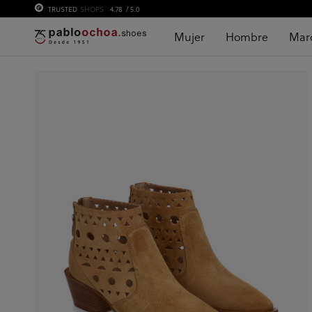
TRUSTED
SHOPS
4.78
/ 5.0
Mujer
Hombre
Mar