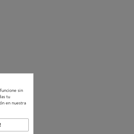
funcione sin
das tu
ión en nuestra
R