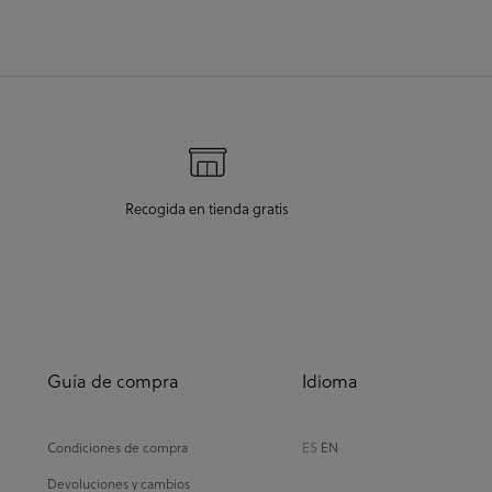
llegada era el 2
Recogida en tienda gratis
Guía de compra
Idioma
Condiciones de compra
ES
EN
Devoluciones y cambios