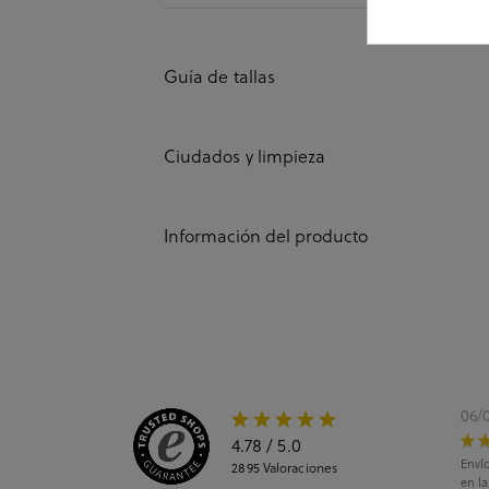
Guía de tallas
Ciudados y limpieza
Información del producto
06/
4.78
/ 5.0
Envío
2895
Valoraciones
en l