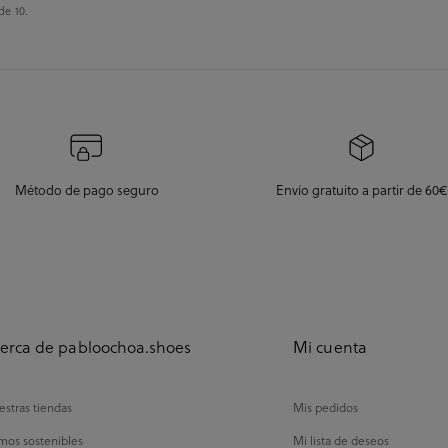
de 10.
Método de pago seguro
Envío gratuito a partir de 60€
erca de pabloochoa.shoes
Mi cuenta
stras tiendas
Mis pedidos
mos sostenibles
Mi lista de deseos