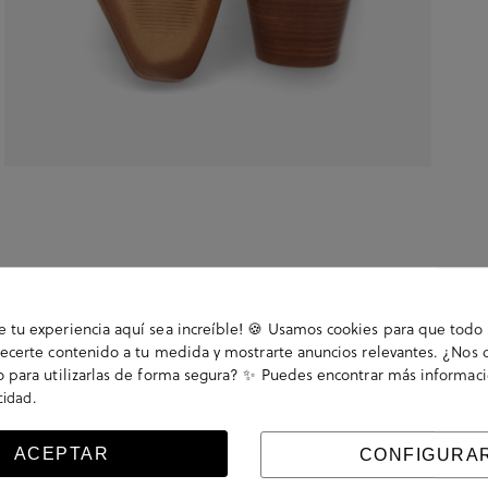
tu experiencia aquí sea increíble! 🍪 Usamos cookies para que todo 
ecerte contenido a tu medida y mostrarte anuncios relevantes. ¿Nos 
 para utilizarlas de forma segura? ✨ Puedes encontrar más informac
.
acidad
Cremallera trasera. La plantilla no es extraible. Hecho
ACEPTAR
CONFIGURA