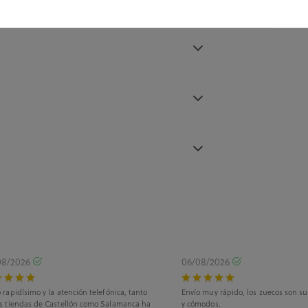
08/2026
06/08/2026
 rapidísimo y la atención telefónica, tanto
Envío muy rápido, los zuecos son s
as tiendas de Castellón como Salamanca ha
y cómodos.