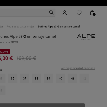
0
jer
Rebajas zapatos mujer
Botines Alpe 5372 en serraje camel
tines Alpe 5372 en serraje camel
ferencia
212767
32,70 €
6,30 €
109,00 €
Ver disponibilidad en tienda
la
35
36
37
38
39
40
41
42
43