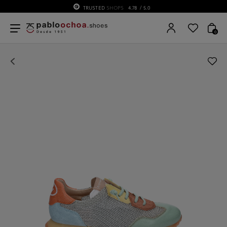
TRUSTED
SHOPS
4.78
/ 5.0
0