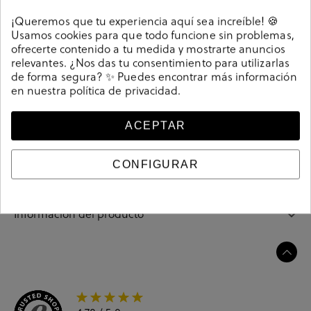
Detalles
¡Queremos que tu experiencia aquí sea increíble! 🍪
Usamos cookies para que todo funcione sin problemas,
Deportivos Hispanitas CHV253869 en multicolor. Cierre
ofrecerte contenido a tu medida y mostrarte anuncios
con cordones. La plantilla es extraible. Hecho en
relevantes. ¿Nos das tu consentimiento para utilizarlas
de forma segura? ✨ Puedes encontrar más información
España.
en nuestra
política de privacidad
.
Referencia
213177
ACEPTAR
Guía de tallas
CONFIGURAR
Ciudados y limpieza
Información del producto