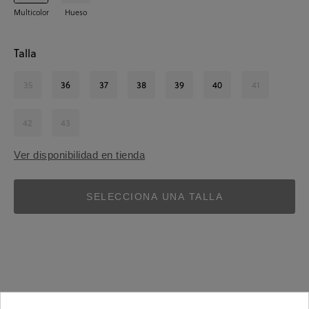
Multicolor
Hueso
Talla
35
36
37
38
39
40
41
42
43
Ver disponibilidad en tienda
SELECCIONA UNA TALLA