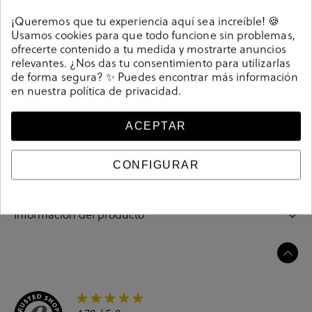
Detalles
¡Queremos que tu experiencia aquí sea increíble! 🍪
Usamos cookies para que todo funcione sin problemas,
Zapatos de vestir Hispanitas RHV254046 en cuero. Altura
ofrecerte contenido a tu medida y mostrarte anuncios
tacón 2,5cm. Cierre con elásticos . La plantilla no es
relevantes. ¿Nos das tu consentimiento para utilizarlas
de forma segura? ✨ Puedes encontrar más información
extraible. Hecho en España.
en nuestra
política de privacidad
.
Referencia
213183
ACEPTAR
Guía de tallas
CONFIGURAR
Ciudados y limpieza
Información del producto