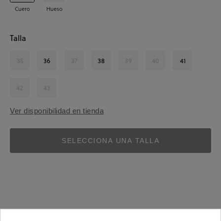
Cuero
Hueso
Talla
35
36
37
38
39
40
41
42
43
Ver disponibilidad en tienda
SELECCIONA UNA TALLA