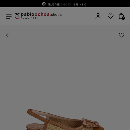
TRUSTED
SHOPS
4.78
/ 5.0
0