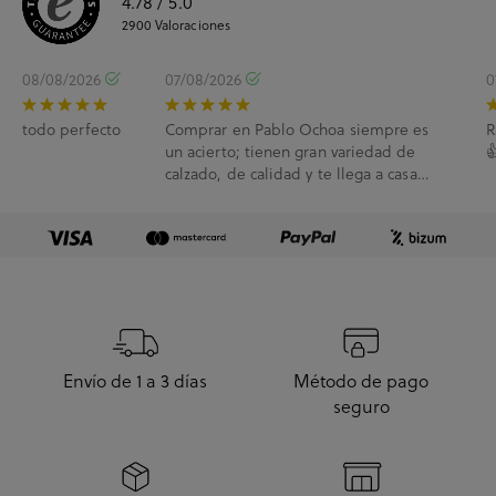
4.78
/ 5.0
2900
Valoraciones
08/08/2026
07/08/2026
0
todo perfecto
Comprar en Pablo Ochoa siempre es
R
un acierto; tienen gran variedad de

calzado, de calidad y te llega a casa
enseguida. A...
Envío de 1 a 3 días
Método de pago
seguro