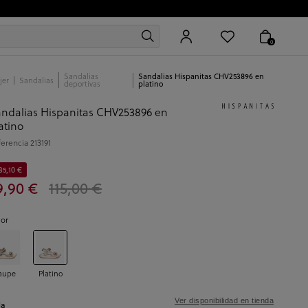
0
Sandalias
Sandalias Hispanitas CHV253896 en
jer
Sandalias
deportivas
platino
ndalias Hispanitas CHV253896 en
atino
ferencia
213191
35,10 €
9,90 €
115,00 €
lor
aupe
Platino
Ver disponibilidad en tienda
la