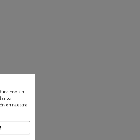
funcione sin
das tu
ión en nuestra
R