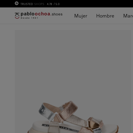
TRUSTED
SHOPS
4.78
/ 5.0
Mujer
Hombre
Mar