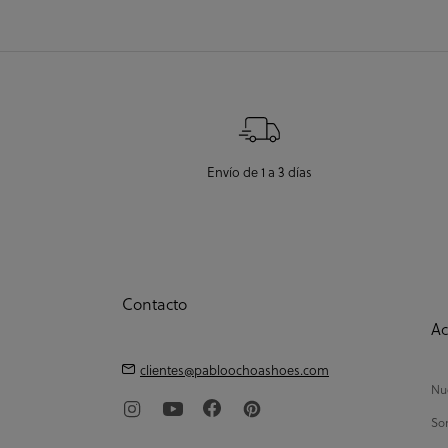
Envío de 1 a 3 días
Contacto
Ac
clientes@pabloochoashoes.com
Nue
So