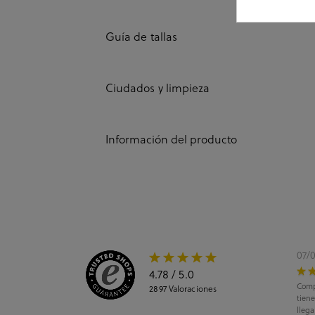
Guía de tallas
Ciudados y limpieza
Información del producto
07/
4.78
/ 5.0
Comp
2897
Valoraciones
tiene
llega