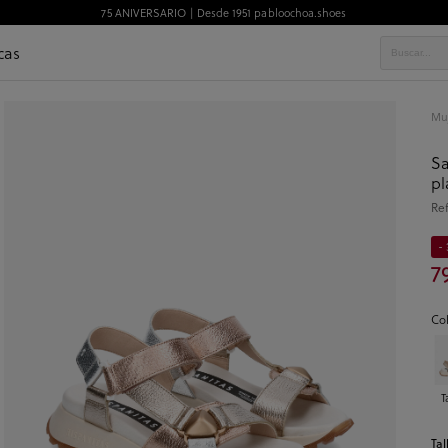
75 ANIVERSARIO | Desde 1951 pabloochoa.shoes
cas
Mu
Sa
pl
Re
- 
7
Co
T
Tal