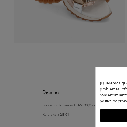
¡Queremos que 
problemas, ofr
Detalles
consentimiento
política de priv
Sandalias Hispanitas CHV253896 en platino. Cierre con v
Referencia
213191