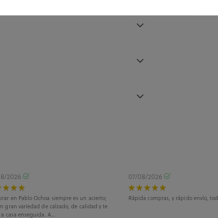
08/2026
07/08/2026
rar en Pablo Ochoa siempre es un acierto;
Rápida compras, y rápido envío, tod
n gran variedad de calzado, de calidad y te
 a casa enseguida. A...