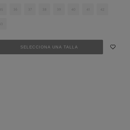
35
36
37
38
39
40
41
42
43
SELECCIONA UNA TALLA