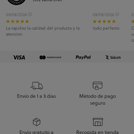
09/08/2026
08/08/2026
0
La rapidez la calidad del producto y la
todo perfecto
C
atencion
u
c
e
Envío de 1 a 3 días
Método de pago
seguro
Envío gratuito a
Recogida en tienda