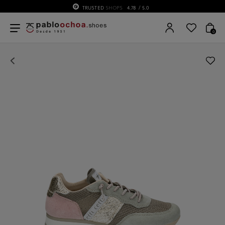
TRUSTED
SHOPS
4.78
/ 5.0
0