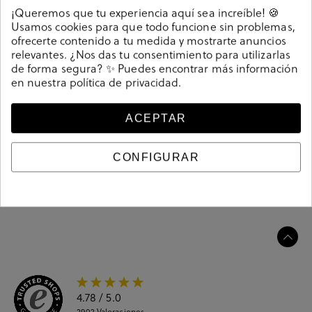
Detalles
¡Queremos que tu experiencia aquí sea increíble! 🍪
Usamos cookies para que todo funcione sin problemas,
ofrecerte contenido a tu medida y mostrarte anuncios
Deportivos Cetti C-849 SRA en caki. Cierre con
relevantes. ¿Nos das tu consentimiento para utilizarlas
cordones. La plantilla es extraible. Hecho en España.
de forma segura? ✨ Puedes encontrar más información
Referencia
213580
en nuestra
política de privacidad
.
ACEPTAR
Guía de tallas
CONFIGURAR
Ciudados y limpieza
Información del producto
4.78
/ 5.0
2902
Valoraciones