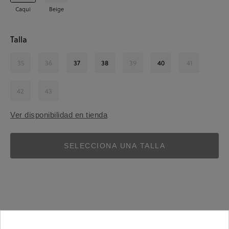
Caqui
Beige
Talla
35
36
37
38
39
40
41
42
43
Ver disponibilidad en tienda
SELECCIONA UNA TALLA