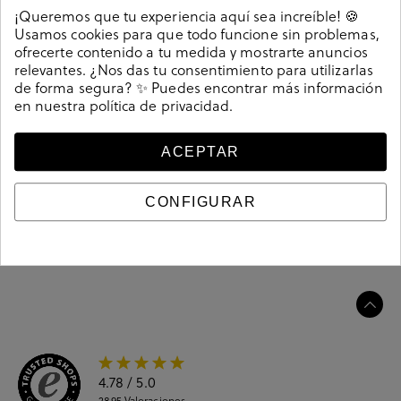
Detalles
¡Queremos que tu experiencia aquí sea increíble! 🍪
Usamos cookies para que todo funcione sin problemas,
ofrecerte contenido a tu medida y mostrarte anuncios
Deportivos Cetti C-1385 SRA en beige. Cierre con
relevantes. ¿Nos das tu consentimiento para utilizarlas
cordones. La plantilla es extraible. Hecho en España.
de forma segura? ✨ Puedes encontrar más información
Referencia
213586
en nuestra
política de privacidad
.
ACEPTAR
Guía de tallas
CONFIGURAR
Ciudados y limpieza
Información del producto
4.78
/ 5.0
2895
Valoraciones