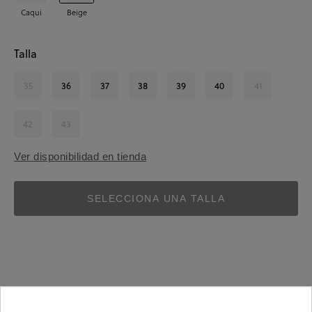
Caqui
Beige
Talla
35
36
37
38
39
40
41
42
43
Ver disponibilidad en tienda
SELECCIONA UNA TALLA