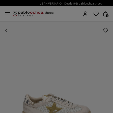
75 ANIVERSARIO | Desde 1951 pabloochoa.shoes
0