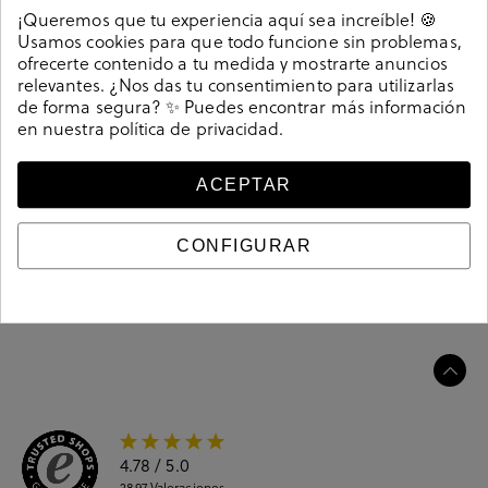
Detalles
¡Queremos que tu experiencia aquí sea increíble! 🍪
Usamos cookies para que todo funcione sin problemas,
ofrecerte contenido a tu medida y mostrarte anuncios
Deportivos Corina M5075 en caki. Cierre con cordones.
relevantes. ¿Nos das tu consentimiento para utilizarlas
La plantilla es extraible. Hecho en China
de forma segura? ✨ Puedes encontrar más información
Referencia
213948
en nuestra
política de privacidad
.
ACEPTAR
Guía de tallas
CONFIGURAR
Ciudados y limpieza
Información del producto
4.78
/ 5.0
2897
Valoraciones