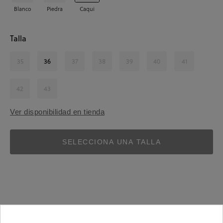
Blanco
Piedra
Caqui
Talla
35
36
37
38
39
40
41
42
43
Ver disponibilidad en tienda
SELECCIONA UNA TALLA