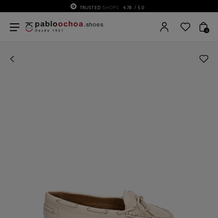
TRUSTED
SHOPS
4.78
/ 5.0
0