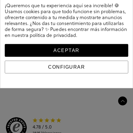
Detalles
¡Queremos que tu experiencia aquí sea increíble! 🍪
Usamos cookies para que todo funcione sin problemas,
ofrecerte contenido a tu medida y mostrarte anuncios
Mocasines Corina M5140 en beige. Sin cierre, slip on. La
relevantes. ¿Nos das tu consentimiento para utilizarlas
plantilla no es extraible. Hecho en China
de forma segura? ✨ Puedes encontrar más información
Referencia
213973
en nuestra
política de privacidad
.
ACEPTAR
Guía de tallas
CONFIGURAR
Ciudados y limpieza
Información del producto
4.78
/ 5.0
2895
Valoraciones