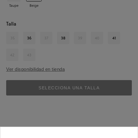
Taupe
Beige
Talla
35
36
37
38
39
40
41
42
43
Ver disponibilidad en tienda
SELECCIONA UNA TALLA