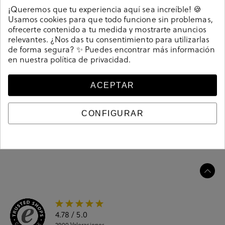
Detalles
¡Queremos que tu experiencia aquí sea increíble! 🍪
Usamos cookies para que todo funcione sin problemas,
ofrecerte contenido a tu medida y mostrarte anuncios
Zapatos planos St. Gallen MIAMI en blanco. Cierre con
relevantes. ¿Nos das tu consentimiento para utilizarlas
velcro. La plantilla es extraible. Hecho en India
de forma segura? ✨ Puedes encontrar más información
Referencia
212310
en nuestra
política de privacidad
.
ACEPTAR
Guía de tallas
CONFIGURAR
Ciudados y limpieza
Información del producto
4.78
/ 5.0
2900
Valoraciones