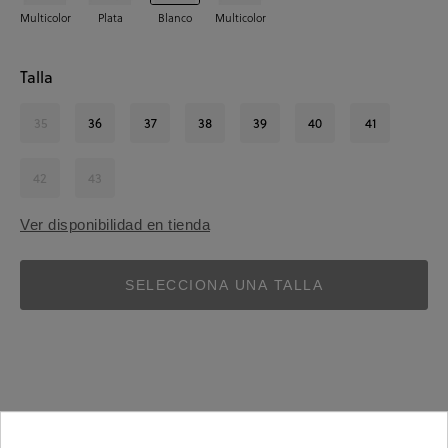
Multicolor
Plata
Blanco
Multicolor
Talla
35
36
37
38
39
40
41
42
43
Ver disponibilidad en tienda
SELECCIONA UNA TALLA