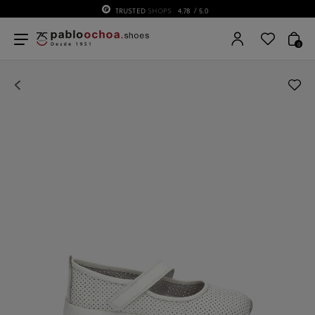
TRUSTED
SHOPS
4.78
/ 5.0
0