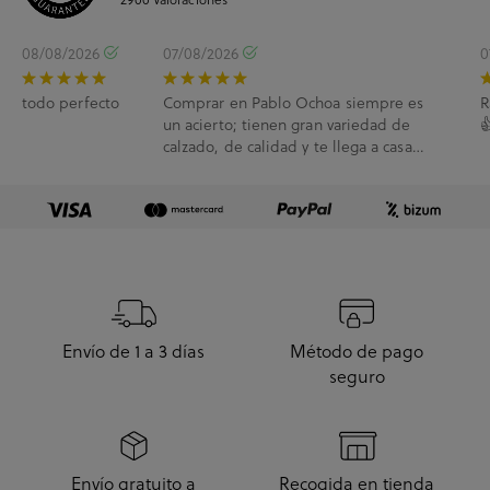
08/08/2026
07/08/2026
0
todo perfecto
Comprar en Pablo Ochoa siempre es
R
un acierto; tienen gran variedad de

calzado, de calidad y te llega a casa
enseguida. A...
Envío de 1 a 3 días
Método de pago
seguro
Envío gratuito a
Recogida en tienda