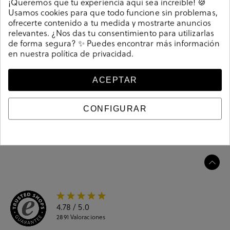
¡Queremos que tu experiencia aquí sea increíble! 🍪
Alpargatas bloom&you AMBRETTA en oro. Cuña 6,5cm,
Usamos cookies para que todo funcione sin problemas,
plataforma 2cm. Cierre con cordones. La plantilla no es
ofrecerte contenido a tu medida y mostrarte anuncios
extraible. Hecho en España.
relevantes. ¿Nos das tu consentimiento para utilizarlas
de forma segura? ✨ Puedes encontrar más información
212084
Referencia
en nuestra
política de privacidad
.
ACEPTAR
Guía de tallas
CONFIGURAR
Ciudados y limpieza
Información del producto
4.78
/ 5.0
2891
Valoraciones