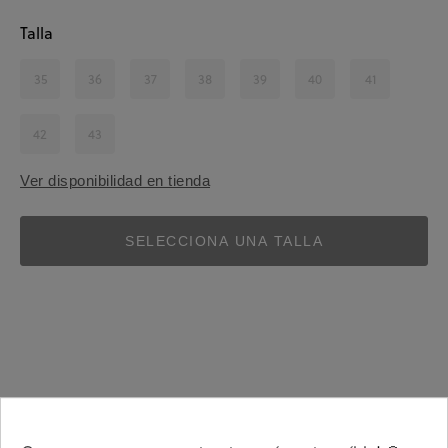
Talla
35
36
37
38
39
40
41
42
43
Ver disponibilidad en tienda
SELECCIONA UNA TALLA
Detalles