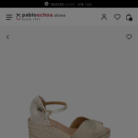
TRUSTED
SHOPS
4.78
/ 5.0
0