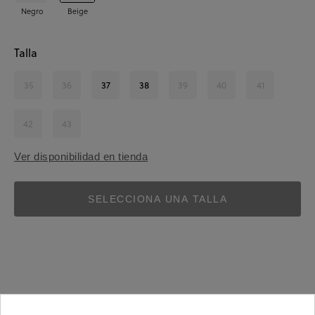
Negro
Beige
Talla
35
36
37
38
39
40
41
42
43
Ver disponibilidad en tienda
SELECCIONA UNA TALLA