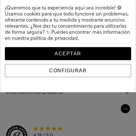
Detalles
¡Queremos que tu experiencia aquí sea increíble! 🍪
Usamos cookies para que todo funcione sin problemas,
Merceditas D'angela 28092 en beige. Cierre con hebilla
ofrecerte contenido a tu medida y mostrarte anuncios
en un lateral. La plantilla no es extraible. Hecho en
relevantes. ¿Nos das tu consentimiento para utilizarlas
de forma segura? ✨ Puedes encontrar más información
China
en nuestra
política de privacidad
.
212870
Referencia
ACEPTAR
Guía de tallas
CONFIGURAR
Ciudados y limpieza
Información del producto
4.78
/ 5.0