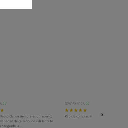
26
07/08/2026
Pablo Ochoa siempre es un acierto;
Rápida compras, y rápido envío, todo 👍
variedad de calzado, de calidad y te
 enseguida. A...