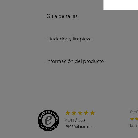
Guía de tallas
Ciudados y limpieza
Información del producto
09/
4.78
/ 5.0
La ra
2902
Valoraciones