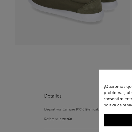
¡Queremos que 
problemas, ofr
Detalles
consentimiento
política de priv
Deportivos Camper K101019 en caki. Cierre con cordones. 
Referencia
211768