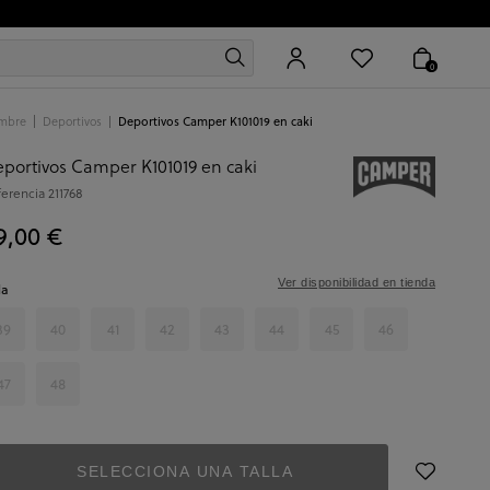
0
mbre
Deportivos
Deportivos Camper K101019 en caki
portivos Camper K101019 en caki
ferencia
211768
9,00 €
Ver disponibilidad en tienda
la
39
40
41
42
43
44
45
46
47
48
SELECCIONA UNA TALLA