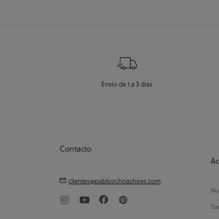
Envío de 1 a 3 días
Contacto
Ac
clientes@pabloochoashoes.com
Nue
So