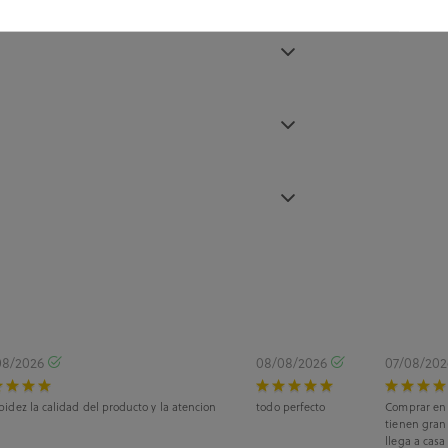
08/2026
08/08/2026
07/08/20
pidez la calidad del producto y la atencion
todo perfecto
Comprar en 
tienen gran 
llega a casa