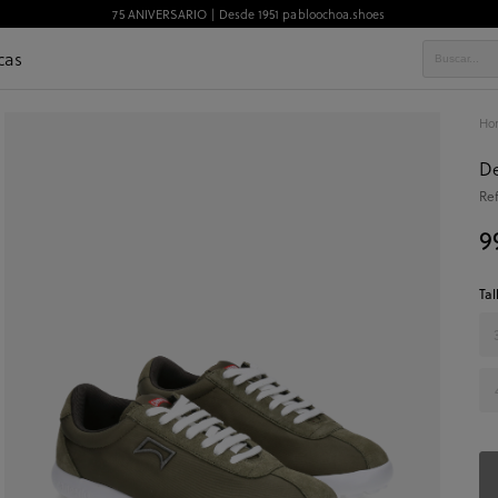
75 ANIVERSARIO | Desde 1951 pabloochoa.shoes
cas
Ho
De
Re
9
Tal