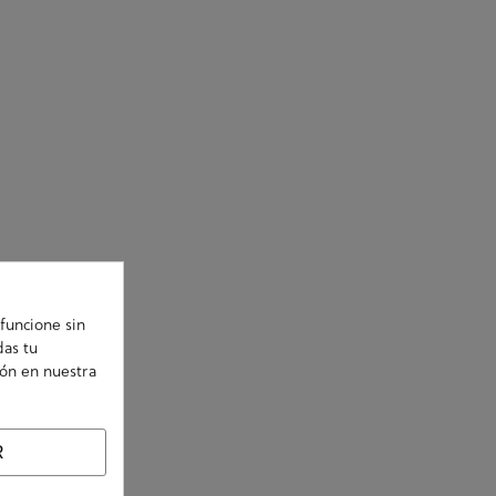
funcione sin
das tu
ión en nuestra
R