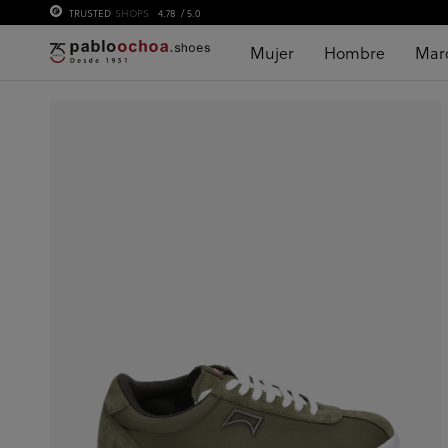
TRUSTED
SHOPS
4.78
/ 5.0
Mujer
Hombre
Mar