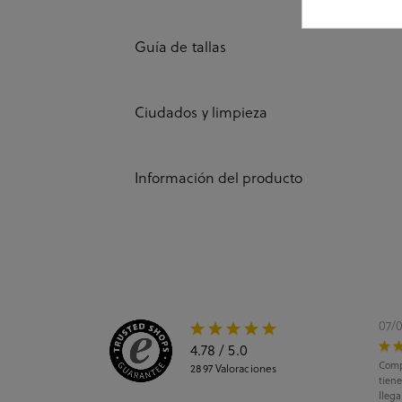
Guía de tallas
Ciudados y limpieza
Información del producto
07/
4.78
/ 5.0
Comp
2897
Valoraciones
tiene
llega