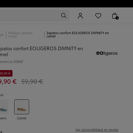
0
Rebajas zapatos
Zapatos confort EOLIGEROS DIVINITY en
jer
mujer
camel
patos confort EOLIGEROS DIVINITY en
amel
ferencia
213067
20,00 €
9,90 €
59,90 €
lor
eans
Camel
Ver disponibilidad en tienda
la