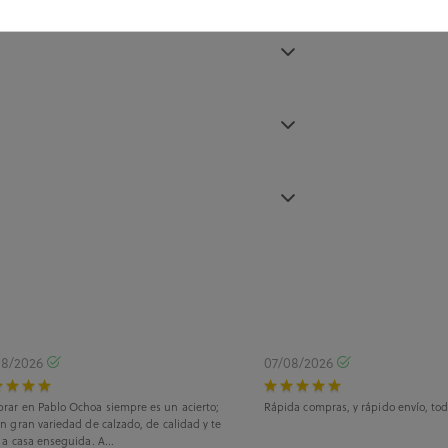
08/2026
07/08/2026
rar en Pablo Ochoa siempre es un acierto;
Rápida compras, y rápido envío, tod
n gran variedad de calzado, de calidad y te
 a casa enseguida. A...