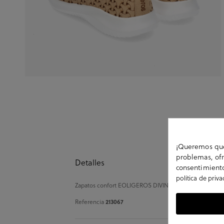
¡Queremos que 
problemas, ofr
Detalles
consentimiento
política de priv
Zapatos confort EOLIGEROS DIVINITY en camel. Sin cierre
Referencia
213067