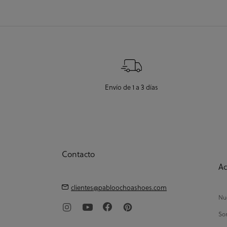
Envío de 1 a 3 días
Contacto
Ac
clientes@pabloochoashoes.com
Nue
So