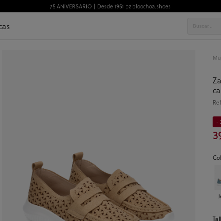
75 ANIVERSARIO | Desde 1951 pabloochoa.shoes
cas
Mu
Za
c
Re
- 
3
Co
J
Tal