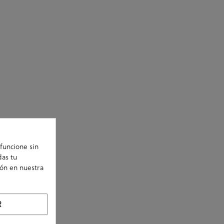
funcione sin
das tu
ión en nuestra
R