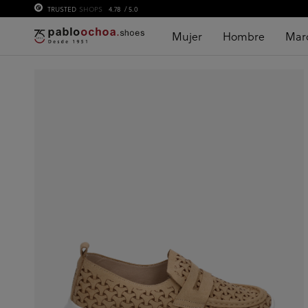
TRUSTED
SHOPS
4.78
/ 5.0
Mujer
Hombre
Mar