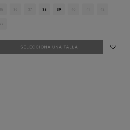
35
36
37
38
39
40
41
42
43
SELECCIONA UNA TALLA