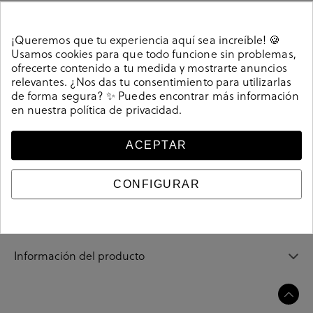
¡Queremos que tu experiencia aquí sea increíble! 🍪
Usamos cookies para que todo funcione sin problemas,
Detalles
ofrecerte contenido a tu medida y mostrarte anuncios
relevantes. ¿Nos das tu consentimiento para utilizarlas
de forma segura? ✨ Puedes encontrar más información
Sandalias St. Gallen VITORIA en blanco. Cierre con
en nuestra
política de privacidad
.
velcro. La plantilla no es extraible. Hecho en India
212293
Referencia
ACEPTAR
CONFIGURAR
Guía de tallas
Ciudados y limpieza
Información del producto