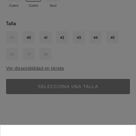
Cuero
Cuero
Azul
Talla
39
40
41
42
43
44
45
46
47
48
Ver disponibilidad en tienda
SELECCIONA UNA TALLA