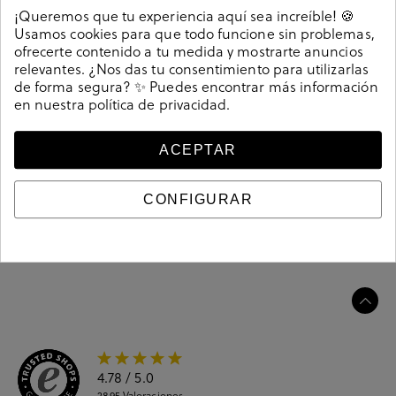
Detalles
¡Queremos que tu experiencia aquí sea increíble! 🍪
Usamos cookies para que todo funcione sin problemas,
ofrecerte contenido a tu medida y mostrarte anuncios
Zapatos casual LUISETTI 32302 NA en cuero. Cierre con
relevantes. ¿Nos das tu consentimiento para utilizarlas
elásticos . La plantilla es extraible. Hecho en España.
de forma segura? ✨ Puedes encontrar más información
Referencia
217854
en nuestra
política de privacidad
.
ACEPTAR
Guía de tallas
CONFIGURAR
Ciudados y limpieza
Información del producto
4.78
/ 5.0
2895
Valoraciones