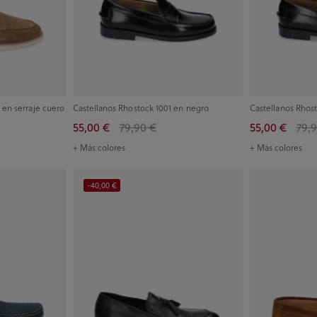
 en serraje cuero
Castellanos Rhostock 1001 en negro
Castellanos Rhos
55,00 €
79,90 €
55,00 €
79,
+ Más colores
+ Más colores
-40,00 €