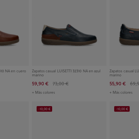
310 NA en cuero
Zapatos casual LUISETTI 32310 NA en azul
Zapatos casual L
marino
marino
59,90 €
73,00 €
55,90 €
69,
+ Más colores
+ Más colores
-10,00 €
-10,00 €