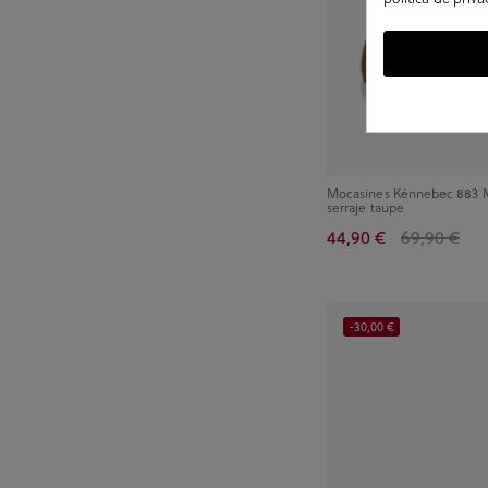
Mocasines Kénnebec 883 
serraje taupe
44,90 €
69,90 €
-30,00 €