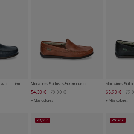
n azul marino
Mocasines Pitillos 40340 en cuero
Mocasines Pitillo
54,30 €
79,90 €
63,90 €
79,
+ Más colores
+ Más colores
-15,00 €
-28,80 €