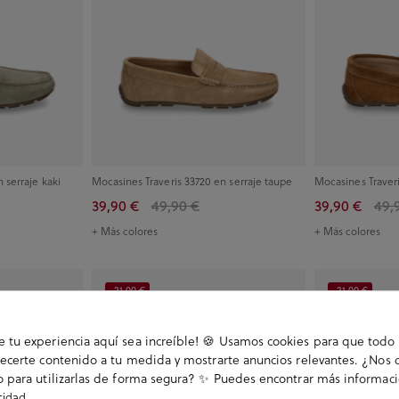
 serraje kaki
Mocasines Traveris 33720 en serraje taupe
Mocasines Traveri
39,90 €
49,90 €
39,90 €
49,
+ Más colores
+ Más colores
-21,00 €
-21,00 €
tu experiencia aquí sea increíble! 🍪 Usamos cookies para que todo 
ecerte contenido a tu medida y mostrarte anuncios relevantes. ¿Nos 
 para utilizarlas de forma segura? ✨ Puedes encontrar más informac
.
acidad