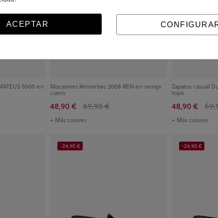
ACEPTAR
CONFIGURA
MATEUS 5000 en
Mocasines Kénnebec 2008 KEN en serraje
Zapatos casual 
cuero
topo
48,90 €
69,90 €
48,90 €
69,
+ Más colores
+ Más colores
-24,90 €
-24,90 €