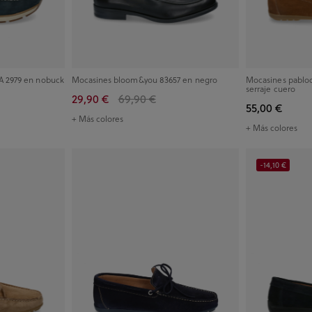
A 2979 en nobuck
Mocasines bloom&you 83657 en negro
Mocasines pablo
serraje cuero
29,90 €
69,90 €
55,00 €
+ Más colores
+ Más colores
-14,10 €