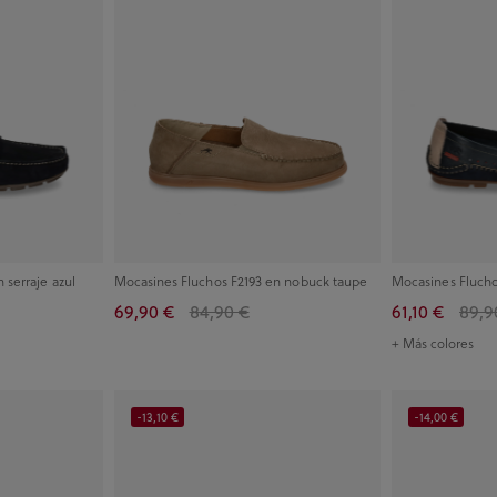
 serraje azul
Mocasines Fluchos F2193 en nobuck taupe
Mocasines Flucho
69,90 €
84,90 €
61,10 €
89,9
+ Más colores
-13,10 €
-14,00 €