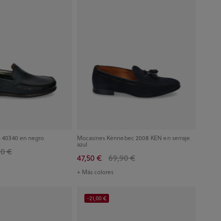
s 40340 en negro
Mocasines Kénnebec 2008 KEN en serraje
azul
90 €
47,50 €
69,90 €
+ Más colores
-21,00 €