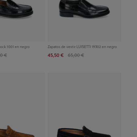
tock 1001 en negro
Zapatos de vestir LUISETTI 19302 en negro
90 €
45,50 €
65,00 €