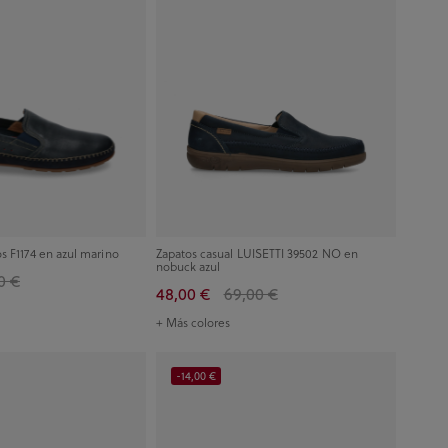
s F1174 en azul marino
Zapatos casual LUISETTI 39502 NO en
nobuck azul
0 €
48,00 €
69,00 €
+ Más colores
-14,00 €