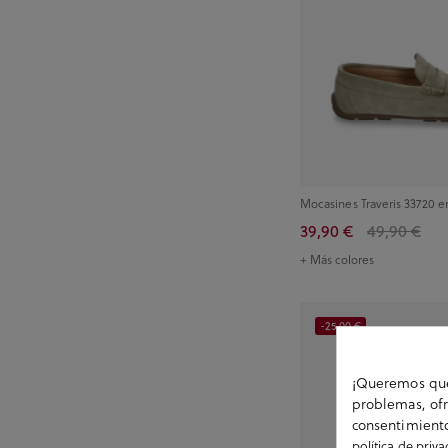
Mocasines Traveris 33720 en
39,90 €
49,90 €
+ Más colores
-25,00 €
¡Queremos que 
problemas, ofr
consentimiento
política de priv