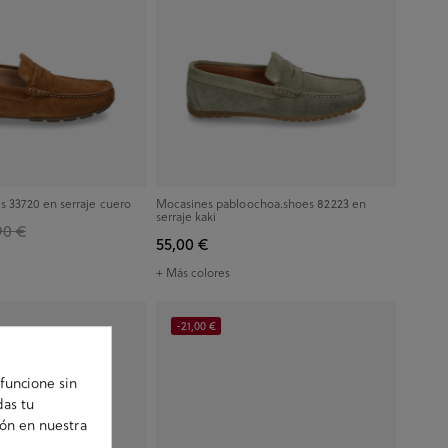
s 33720 en serraje cuero
Mocasines pabloochoa.shoes 82223 en
serraje kaki
90 €
55,00 €
+ Más colores
-21,00 €
funcione sin
das tu
ión en nuestra