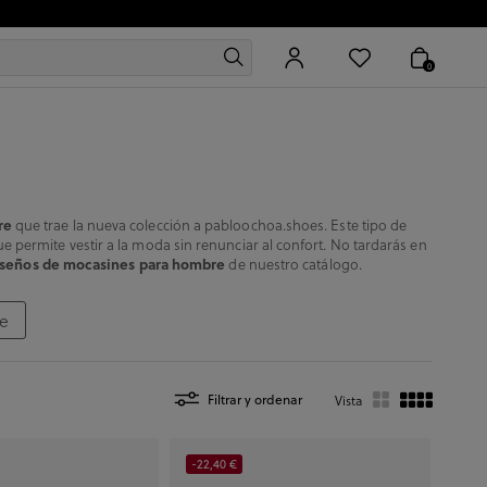
0
re
que trae la nueva colección a pabloochoa.shoes. Este tipo de
 permite vestir a la moda sin renunciar al confort. No tardarás en
iseños de mocasines para hombre
de nuestro catálogo.
e
Filtrar y ordenar
Vista
-22,40 €