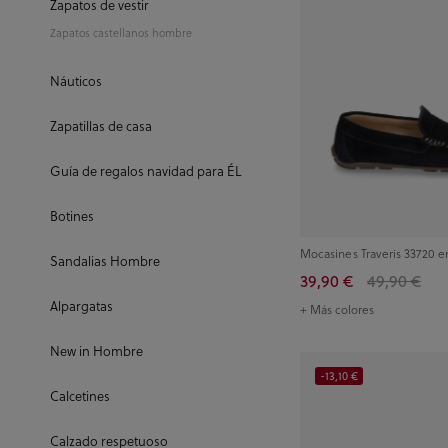
Zapatos de vestir
Zapatos castellanos hombre
Náuticos
Zapatillas de casa
Guía de regalos navidad para ÉL
Botines
Mocasines Traveris 33720 en
Sandalias Hombre
39,90 €
49,90 €
Alpargatas
+ Más colores
New in Hombre
-13,10 €
Calcetines
Calzado respetuoso