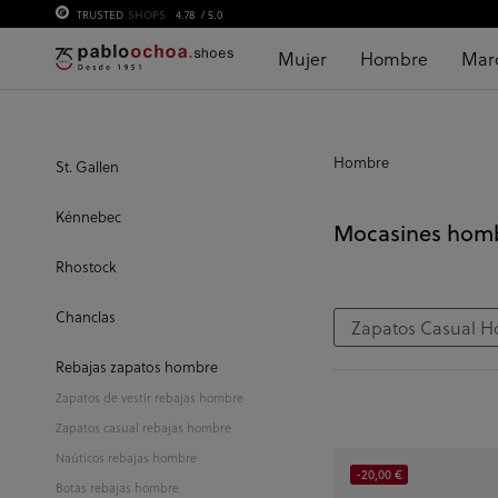
TRUSTED
SHOPS
4.78
/ 5.0
Mujer
Hombre
Mar
Hombre
St. Gallen
Kénnebec
Mocasines hom
Rhostock
Chanclas
Zapatos Casual 
Rebajas zapatos hombre
Zapatos de vestir rebajas hombre
Zapatos casual rebajas hombre
Naúticos rebajas hombre
-20,00 €
Botas rebajas hombre