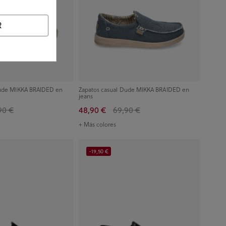
R
Dude MIKKA BRAIDED en
Zapatos casual Dude MIKKA BRAIDED en
jeans
90 €
48,90 €
69,90 €
+ Más colores
-19,50 €