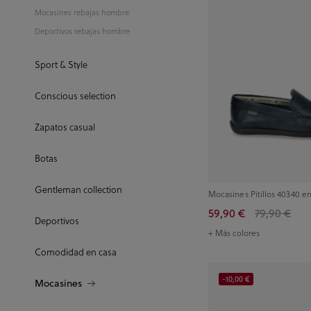
Mocasines rebajas hombre
Deportivos rebajas hombre
Sport & Style
Conscious selection
Zapatos casual
Botas
Gentleman collection
Mocasines Pitillos 40340 e
59,90 €
79,90 €
Deportivos
+ Más colores
Comodidad en casa
-10,00 €
Mocasines