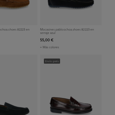
ochoa.shoes 82223 en
Mocasines pabloochoa.shoes 82223 en
serraje azul
55,00 €
+ Más colores
Envío gratis