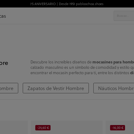
75 ANIVERSARIO | Desde 1951 pabloochoa.shoes
cas
bre
Descubre los increíbles diseños de
mocasines para homb
calzado masculino es un símbolo de comodidad y estilo que
encontrar el mocasín perfecto para ti, entre los distintos
d
Hombre
Zapatos de Vestir Hombre
Náuticos Hombr
-25,60 €
-16,00 €