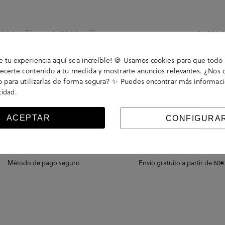
08/2026
07/08/2026
07/08/2
 perfecto
Comprar en Pablo Ochoa siempre es un acierto;
Rápida com
tu experiencia aquí sea increíble! 🍪 Usamos cookies para que todo 
tienen gran variedad de calzado, de calidad y te
ecerte contenido a tu medida y mostrarte anuncios relevantes. ¿Nos 
llega a casa enseguida. A...
 para utilizarlas de forma segura? ✨ Puedes encontrar más informac
.
acidad
ACEPTAR
CONFIGURA
Método de pago seguro
Envío gratuito a partir de 60€