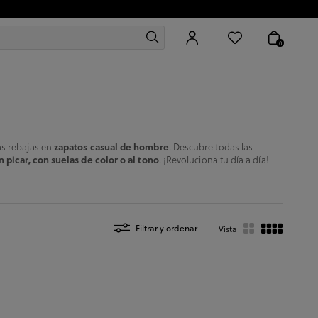
0
as rebajas en
zapatos casual de hombre
. Descubre todas las
n picar, con suelas de color o al tono
. ¡Revoluciona tu día a día!
Filtrar y ordenar
Vista