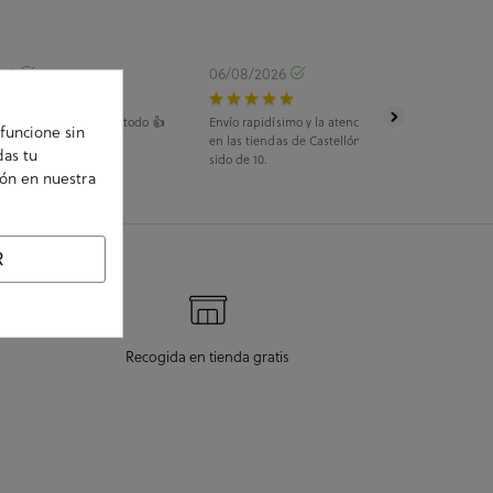
026
06/08/2026
pras, y rápido envío, todo 👍
Envío rapidísimo y la atención telefónica, tanto
funcione sin
en las tiendas de Castellón como Salamanca ha
das tu
sido de 10.
ión en nuestra
R
Recogida en tienda gratis