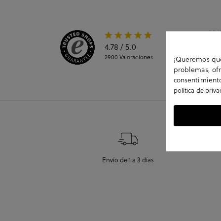
08/
4.78
/ 5.0
todo
2900
Valoraciones
¡Queremos que 
problemas, ofr
consentimiento
política de priv
Envío de 1 a 3 días