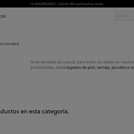
75 ANIVERSARIO | Desde 1951 pabloochoa.shoes
cas
tos hombre
Gran variedad de calzado para todos los estilos en nuestr
posibilidades, desde
zapatos de piel, serraje, picados o si
ductos en esta categoría.