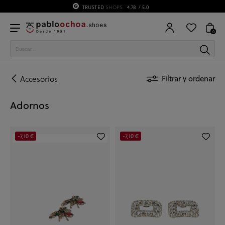
TRUSTED
SHOPS
4.78
/ 5.0
0
Accesorios
Filtrar y ordenar
Adornos
-7,10 €
-7,10 €