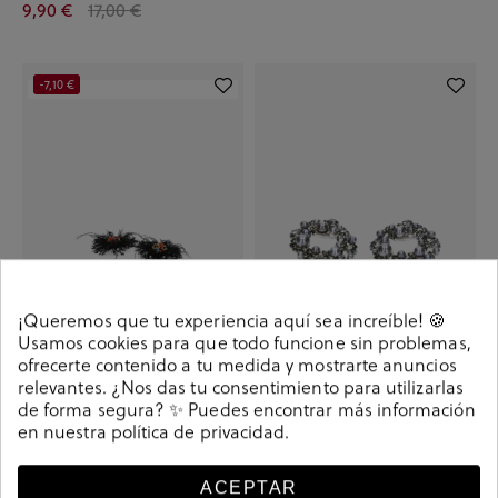
9,90 €
17,00 €
-7,10 €
¡Queremos que tu experiencia aquí sea increíble! 🍪
Usamos cookies para que todo funcione sin problemas,
ofrecerte contenido a tu medida y mostrarte anuncios
COMPLEM
Adornos en color negro
relevantes. ¿Nos das tu consentimiento para utilizarlas
9,90 €
17,00 €
15,00 €
de forma segura? ✨ Puedes encontrar más información
en nuestra
política de privacidad
.
Has visto 6 de 6 productos
ACEPTAR