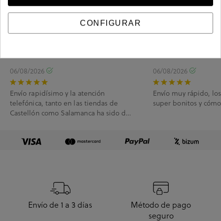
CONFIGURAR
4.78
/ 5.0
2895
Valoraciones
06/08/2026
06/08/2026
Envío rapidísimo y la atención
Envío muy rápido, lo
telefónica, tanto en las tiendas de
super bonitos y cóm
Castellón como Salamanca ha sido de
10.
Envío de 1 a 3 días
Método de pago
seguro