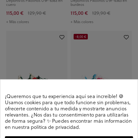
Deportivos Pikolinos U9F-6363 en
Deportivos Pikolinos U9F-6363 en
cuero
burdeos
115,00 €
129,90 €
115,00 €
129,90 €
+ Más colores
+ Más colores
-8,00 €
¡Queremos que tu experiencia aquí sea increíble! 🍪
Usamos cookies para que todo funcione sin problemas,
ofrecerte contenido a tu medida y mostrarte anuncios
relevantes. ¿Nos das tu consentimiento para utilizarlas
Deportivos pabloochoa.shoes KLIN
Deportivos pabloochoa.shoes KLIN
en beige
en blanco
de forma segura? ✨ Puedes encontrar más información
en nuestra
política de privacidad
.
37,90 €
29,90 €
37,90 €
+ Más colores
+ Más colores