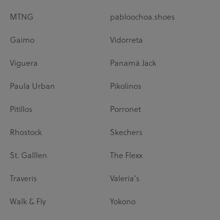
MTNG
pabloochoa.shoes
Gaimo
Vidorreta
Viguera
Panamá Jack
Paula Urban
Pikolinos
Pitillos
Porronet
Rhostock
Skechers
St. Galllen
The Flexx
Traveris
Valeria's
Walk & Fly
Yokono