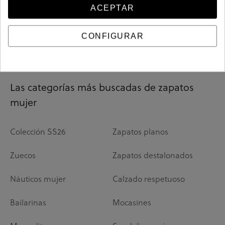
ACEPTAR
Has visto 20 de 20 productos
CONFIGURAR
Las categorías más buscadas de zapatos
mujer
Colección SS26
Zapatos planos
Zuecos
Zapatos destalonados
Náuticos mujer
Calzado respetuoso
Bailarinas
Mocasines