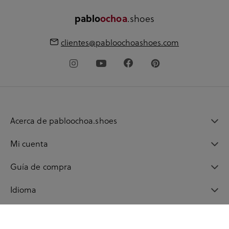
.shoes
pablo
ochoa
clientes@pabloochoashoes.com
Acerca de pabloochoa.shoes
Mi cuenta
Guía de compra
Idioma
© 2026 pabloochoashoes.com Todos los derechos