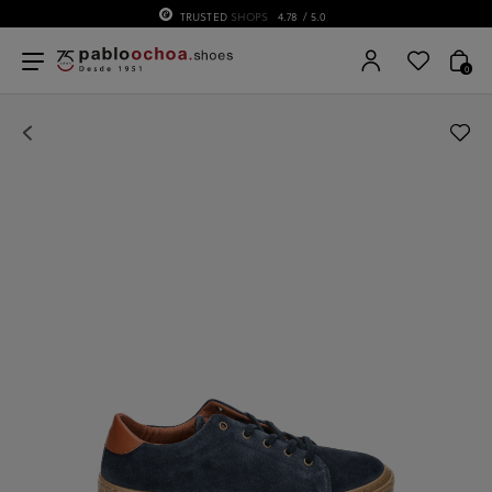
TRUSTED
SHOPS
4.78
/ 5.0
0