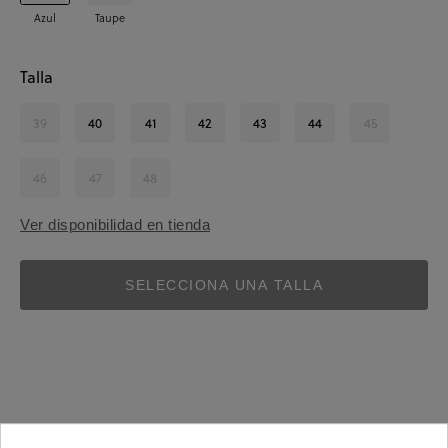
Azul
Taupe
Talla
39
40
41
42
43
44
45
46
47
48
Ver disponibilidad en tienda
SELECCIONA UNA TALLA