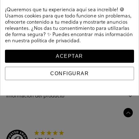
Detalles
¡Queremos que tu experiencia aquí sea increíble! 🍪
Usamos cookies para que todo funcione sin problemas,
Deportivos bloom&you CHLOE MAN en serraje azul.
ofrecerte contenido a tu medida y mostrarte anuncios
Cierre con cordones. La plantilla no es extraible. Hecho
relevantes. ¿Nos das tu consentimiento para utilizarlas
de forma segura? ✨ Puedes encontrar más información
en España.
en nuestra
política de privacidad
.
Referencia
196810
ACEPTAR
Guía de tallas
CONFIGURAR
Ciudados y limpieza
Información del producto