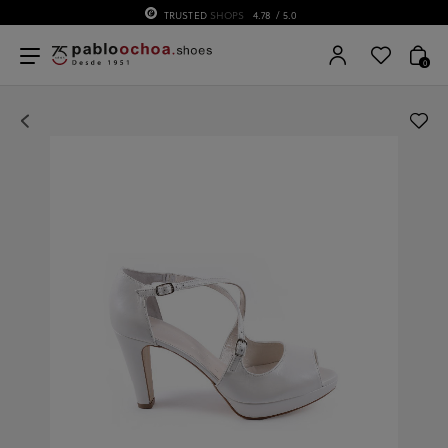
TRUSTED
SHOPS
4.78
/ 5.0
0