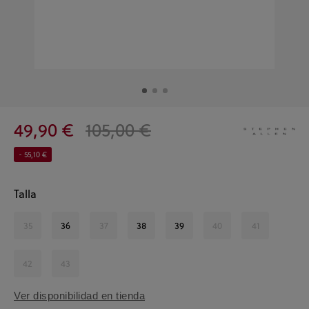
49,90 €
105,00 €
- 55,10 €
Talla
35
36
37
38
39
40
41
42
43
Ver disponibilidad en tienda