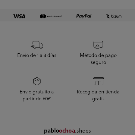
e
Envío de 1 a 3 días
Método de pago
seguro
Envío gratuito a
Recogida en tienda
partir de 60€
gratis
.shoes
pablo
ochoa