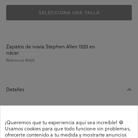
SELECCIONA UNA TALLA
Zapatos de novia Stephen Allen 1320 en
nácar
Referencia
181672
Detalles
Zapatos de novia Stephen Allen 1320 en nácar. Tacón
9cm, plataforma 2cm. .. La plantilla no es extraible.
¡Queremos que tu experiencia aquí sea increíble! 🍪
Hecho en España.
Usamos cookies para que todo funcione sin problemas,
Referencia
181672
ofrecerte contenido a tu medida y mostrarte anuncios