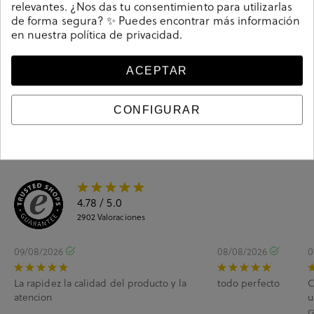
relevantes. ¿Nos das tu consentimiento para utilizarlas
de forma segura? ✨ Puedes encontrar más información
en nuestra
política de privacidad
.
Guía de tallas
Ciudados y limpieza
ACEPTAR
Información del producto
CONFIGURAR
4.78
/ 5.0
2902
Valoraciones
09/08/2026
08/08/2026
0
La rapidez la calidad del producto y la
todo perfecto
C
atencion
u
c