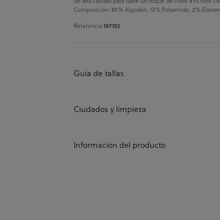
de alta calidad para darle un toque de color a tu look ca
Composición: 85% Algodón, 13% Polyamide, 2% Elastano. T
Referencia
197152
Guía de tallas
Ciudados y limpieza
Información del producto