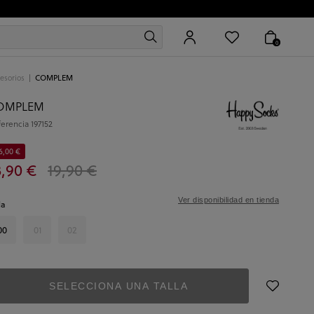
0
esorios
COMPLEM
OMPLEM
ferencia
197152
6,00 €
3,90 €
19,90 €
Ver disponibilidad en tienda
la
00
01
02
SELECCIONA UNA TALLA