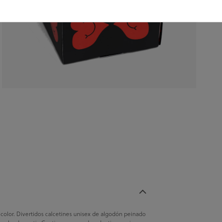
r. Divertidos calcetines unisex de algodón peinado