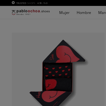
TRUSTED
SHOPS
4.78
/ 5.0
Mujer
Hombre
Mar