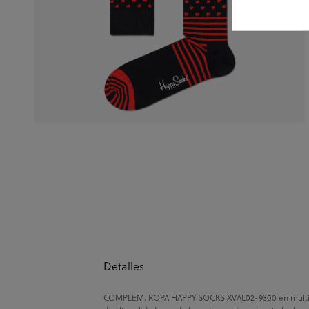
Detalles
COMPLEM. ROPA HAPPY SOCKS XVAL02-9300 en multicolo