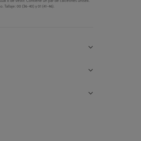
sual o de vestir. Contiene un par de calcetines unisex.
allaje: 00 (36-40) y 01 (41-46).