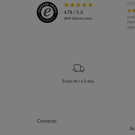
05/
4.78
/ 5.0
La ex
2891
Valoraciones
máxi
llega
Envío de 1 a 3 días
Contacto
Ac