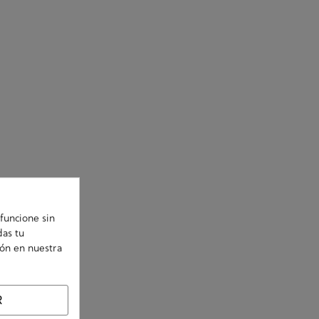
funcione sin
das tu
ión en nuestra
R