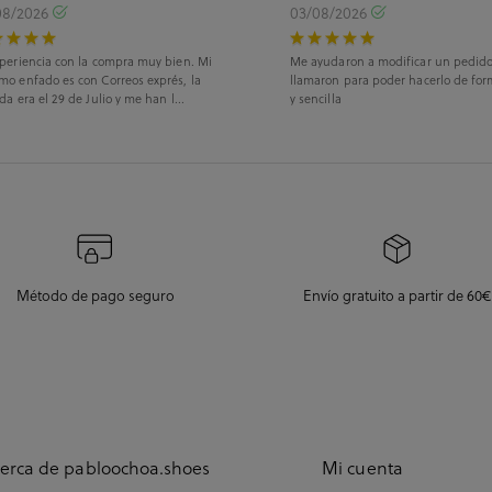
08/2026
03/08/2026
periencia con la compra muy bien. Mi
Me ayudaron a modificar un pedid
mo enfado es con Correos exprés, la
llamaron para poder hacerlo de for
da era el 29 de Julio y me han l...
y sencilla
Método de pago seguro
Envío gratuito a partir de 60€
erca de pabloochoa.shoes
Mi cuenta