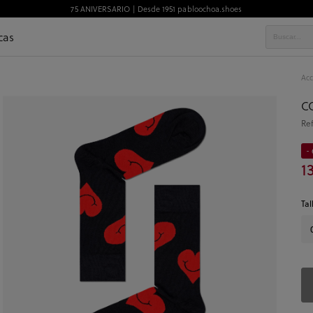
75 ANIVERSARIO | Desde 1951 pabloochoa.shoes
cas
Acc
C
Re
- 
1
Tal