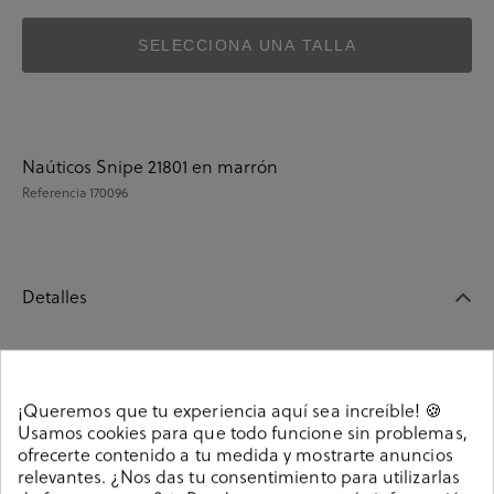
SELECCIONA UNA TALLA
Naúticos Snipe 21801 en marrón
Referencia
170096
Detalles
Naúticos Snipe 21801 en marrón. .. La plantilla no es
extraible.
¡Queremos que tu experiencia aquí sea increíble! 🍪
170096
Referencia
Usamos cookies para que todo funcione sin problemas,
ofrecerte contenido a tu medida y mostrarte anuncios
relevantes. ¿Nos das tu consentimiento para utilizarlas