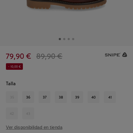
79,90 €
89,90 €
- 10,00 €
Talla
35
36
37
38
39
40
41
42
43
Ver disponibilidad en tienda