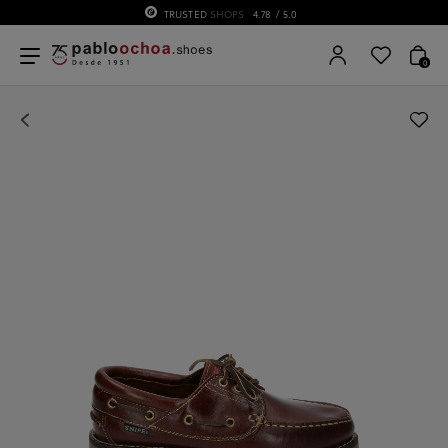
TRUSTED
SHOPS
4.78
/ 5.0
0