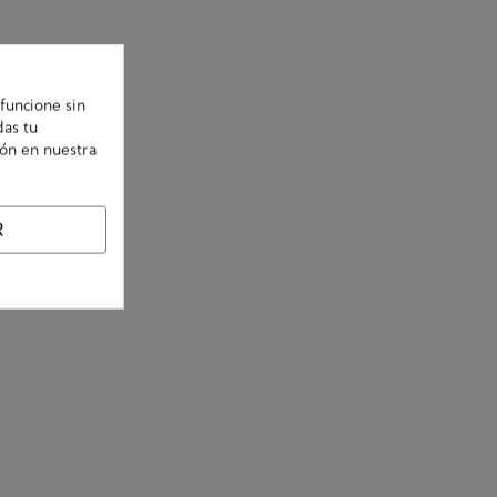
funcione sin
das tu
ión en nuestra
R