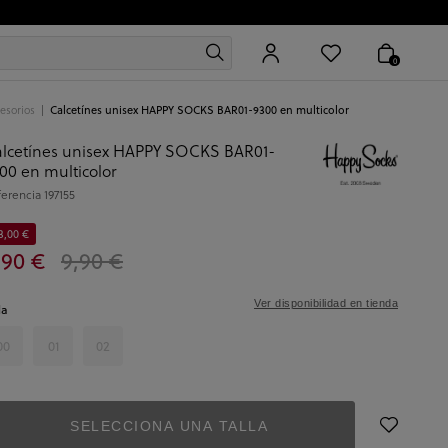
0
esorios
Calcetínes unisex HAPPY SOCKS BAR01-9300 en multicolor
lcetínes unisex HAPPY SOCKS BAR01-
00 en multicolor
ferencia
197155
3,00 €
,90 €
9,90 €
Ver disponibilidad en tienda
la
00
01
02
SELECCIONA UNA TALLA