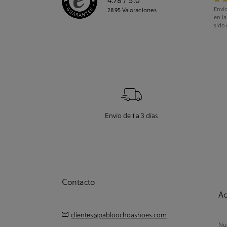
Envío
2895
Valoraciones
en l
sido 
Envío de 1 a 3 días
Contacto
Ac
clientes@pabloochoashoes.com
Nue