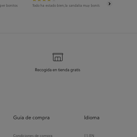
uper bonitos
Todo ha estado bien,la sandalia muy bonita
La experiencia 
máximo enfado 
llegada era el 2
Recogida en tienda gratis
Guía de compra
Idioma
Condiciones de compra
ES
EN