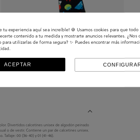
tu experiencia aquí sea increíble! 🍪 Usamos cookies para que todo 
ecerte contenido a tu medida y mostrarte anuncios relevantes. ¿Nos 
 para utilizarlas de forma segura? ✨ Puedes encontrar más informac
.
acidad
ACEPTAR
CONFIGURA
or. Divertidos calcetines unisex de algodón peinado
sual o de vestir. Contiene un par de calcetines unisex.
allaje: 00 (36-40) y 01 (41-46).