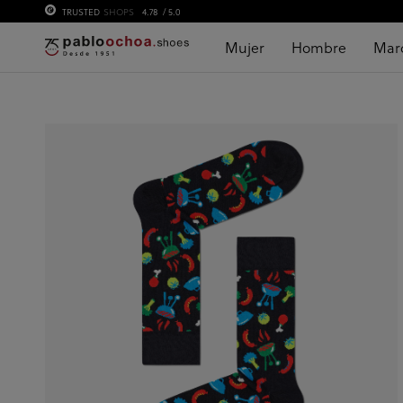
TRUSTED
SHOPS
4.78
/ 5.0
Mujer
Hombre
Mar