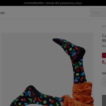
75 ANIVERSARIO | Desde 1951 pabloochoa.shoes
cas
Acc
Ca
93
Re
- 
6
Tal