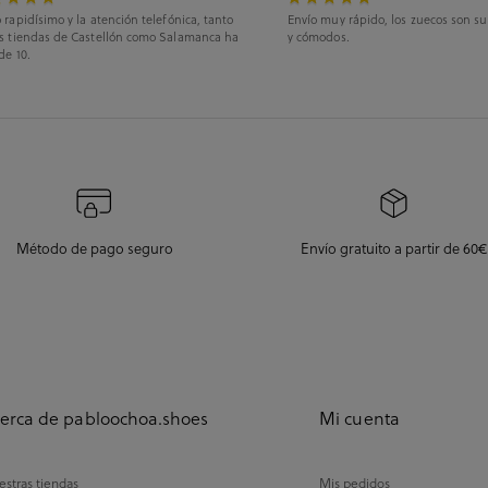
 rapidísimo y la atención telefónica, tanto
Envío muy rápido, los zuecos son s
as tiendas de Castellón como Salamanca ha
y cómodos.
de 10.
Método de pago seguro
Envío gratuito a partir de 60€
erca de pabloochoa.shoes
Mi cuenta
stras tiendas
Mis pedidos