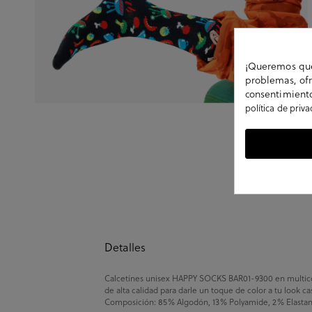
¡Queremos que 
problemas, ofr
consentimiento
política de priv
Detalles
Calcetínes unisex HAPPY SOCKS BAR01-9300 en multicol
de alta calidad para darle un toque de color a tu look ca
Composición: 85% Algodón, 13% Polyamide, 2% Elastano. T