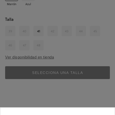
Marrón
Azul
Talla
39
40
41
42
43
44
45
46
47
48
Ver disponibilidad en tienda
SELECCIONA UNA TALLA