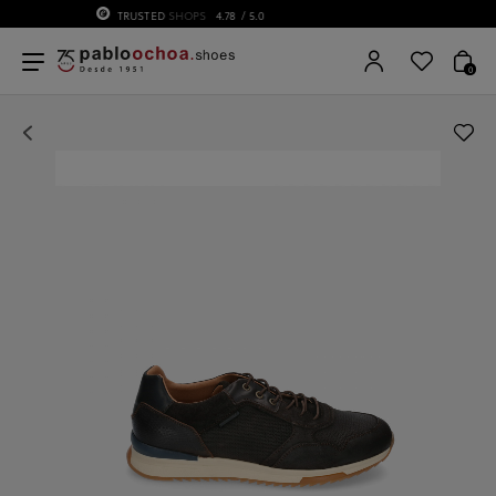
75 ANIVERSARIO | Desde 1951 pabloochoa.shoes
0