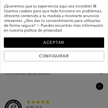
Detalles
¡Queremos que tu experiencia aquí sea increíble! 🍪
Usamos cookies para que todo funcione sin problemas,
Deportivos Bullboxer 989-K2-0438A en marrón. Cierre
ofrecerte contenido a tu medida y mostrarte anuncios
con cordones. La plantilla es extraible. Hecho en
relevantes. ¿Nos das tu consentimiento para utilizarlas
de forma segura? ✨ Puedes encontrar más información
Portugal
en nuestra
política de privacidad
.
195459
Referencia
ACEPTAR
Guía de tallas
CONFIGURAR
Ciudados y limpieza
Información del producto
4.78
/ 5.0