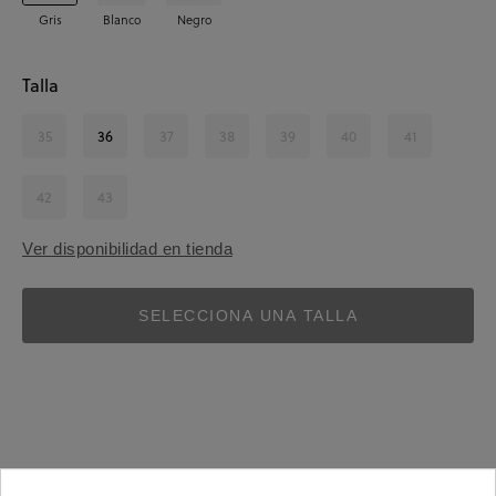
Gris
Blanco
Negro
Talla
35
36
37
38
39
40
41
42
43
Ver disponibilidad en tienda
SELECCIONA UNA TALLA