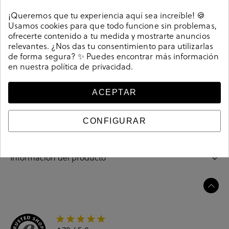
Detalles
¡Queremos que tu experiencia aquí sea increíble! 🍪
Usamos cookies para que todo funcione sin problemas,
Deportivos Converse ALL STAR HI en gris. Modelo
ofrecerte contenido a tu medida y mostrarte anuncios
clásico de bota plana en lona. Logotipo en la parte
relevantes. ¿Nos das tu consentimiento para utilizarlas
de forma segura? ✨ Puedes encontrar más información
interior. Cierre con cordones. La plantilla no es extraible.
en nuestra
política de privacidad
.
Referencia
196900
ACEPTAR
Guía de tallas
CONFIGURAR
Ciudados y limpieza
Información del producto