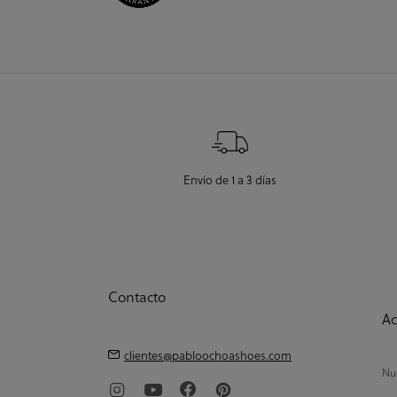
Envío de 1 a 3 días
Contacto
Ac
clientes@pabloochoashoes.com
Nue