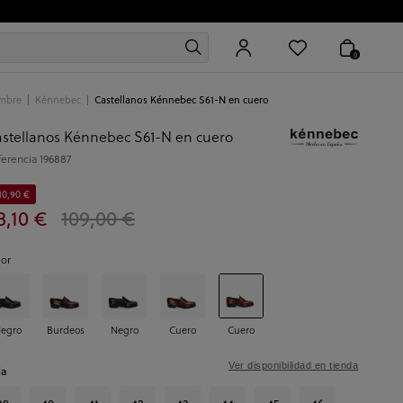
0
mbre
Kénnebec
Castellanos Kénnebec S61-N en cuero
stellanos Kénnebec S61-N en cuero
ferencia
196887
10,90 €
8,10 €
109,00 €
lor
egro
Burdeos
Negro
Cuero
Cuero
Ver disponibilidad en tienda
la