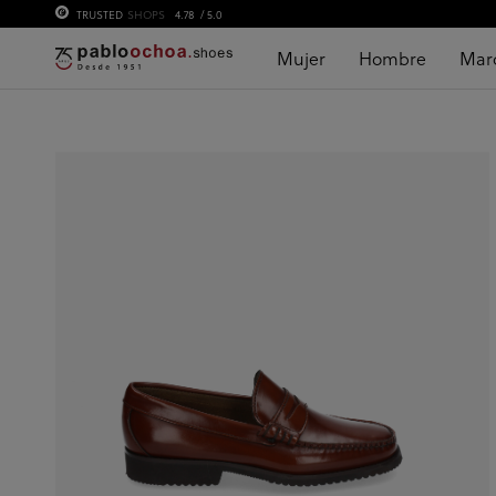
TRUSTED
SHOPS
4.78
/ 5.0
Mujer
Hombre
Mar