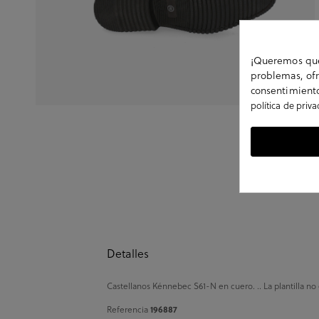
¡Queremos que 
problemas, ofr
consentimiento
política de priv
Detalles
Castellanos Kénnebec S61-N en cuero. .. La plantilla no
Referencia
196887