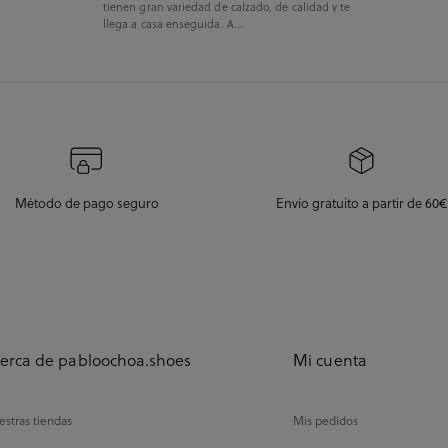
tienen gran variedad de calzado, de calidad y te
llega a casa enseguida. A...
Método de pago seguro
Envío gratuito a partir de 60€
erca de pabloochoa.shoes
Mi cuenta
stras tiendas
Mis pedidos