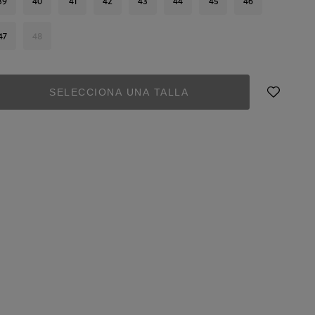
39
40
41
42
43
44
45
46
47
48
SELECCIONA UNA TALLA