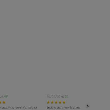
026
06/08/2026
pras, y rápido envío, todo 👍
Envío rapidísimo y la atención telefónica, tanto