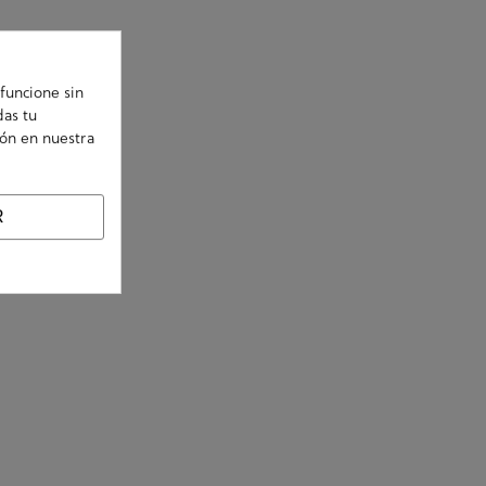
funcione sin
das tu
ión en nuestra
R