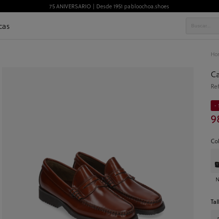
75 ANIVERSARIO | Desde 1951 pabloochoa.shoes
cas
Ho
Ca
Re
- 
9
Co
N
Tal