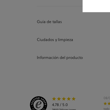
Guía de tallas
Ciudados y limpieza
Información del producto
08/
4.78
/ 5.0
todo
2900
Valoraciones