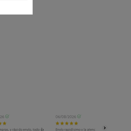
026
06/08/2026
pras, y rápido envío, todo 👍
Envío rapidísimo y la atención telefónica, tanto