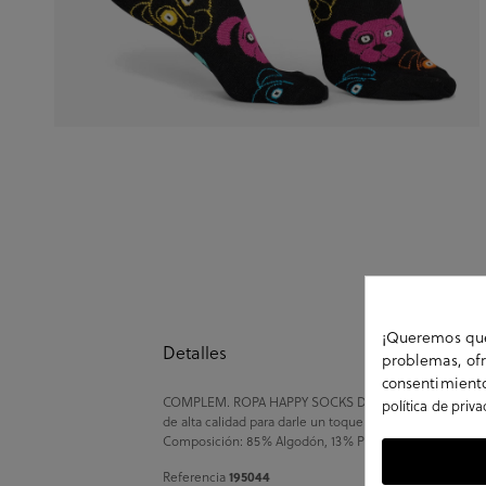
¡Queremos que 
Detalles
problemas, ofr
consentimiento
COMPLEM. ROPA HAPPY SOCKS DOG01-9050 en multicolo
política de priv
de alta calidad para darle un toque de color a tu look ca
Composición: 85% Algodón, 13% Polyamide, 2% Elastano. T
Referencia
195044