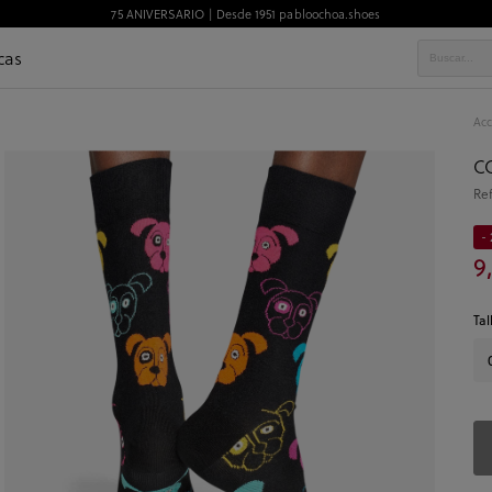
75 ANIVERSARIO | Desde 1951 pabloochoa.shoes
cas
Acc
C
Re
- 
9
Tal