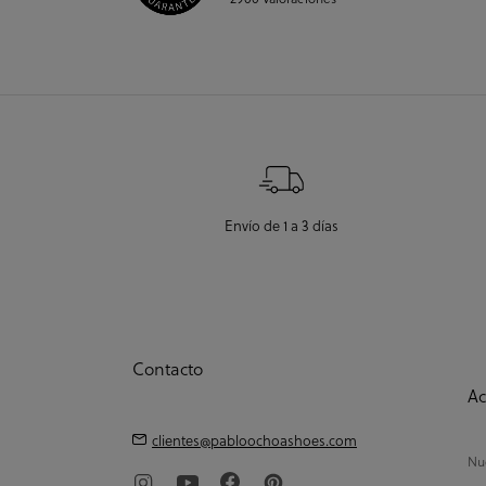
Envío de 1 a 3 días
Contacto
Ac
clientes@pabloochoashoes.com
Nue