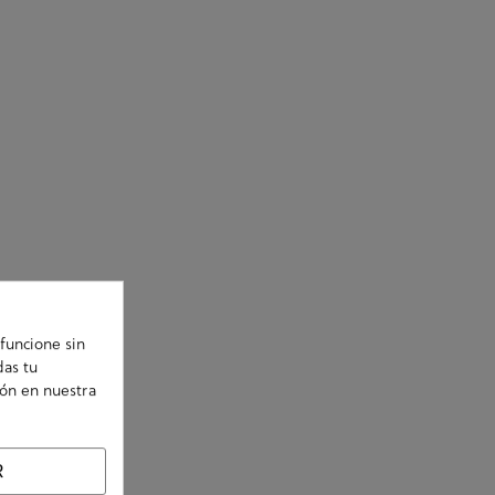
funcione sin
das tu
ión en nuestra
R