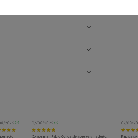
08/2026
07/08/2026
07/08/2
 perfecto
Comprar en Pablo Ochoa siempre es un acierto;
Rápida com