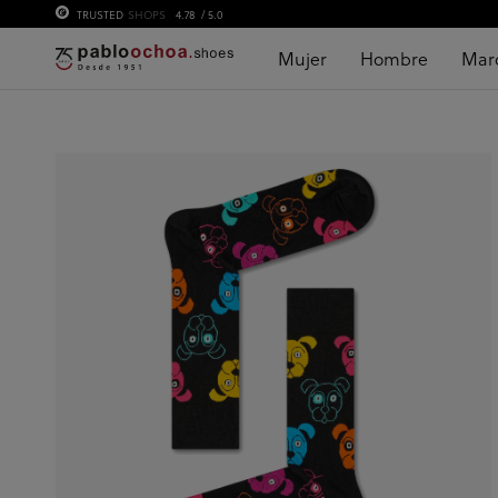
TRUSTED
SHOPS
4.78
/ 5.0
Mujer
Hombre
Mar