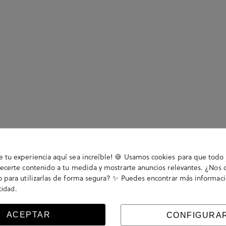
tu experiencia aquí sea increíble! 🍪 Usamos cookies para que todo 
ecerte contenido a tu medida y mostrarte anuncios relevantes. ¿Nos 
 para utilizarlas de forma segura? ✨ Puedes encontrar más informac
r. Divertidos calcetines unisex de algodón peinado
.
acidad
sual o de vestir. Contiene un par de calcetines unisex.
allaje: 00 (36-40) y 01 (41-46).
ACEPTAR
CONFIGURA