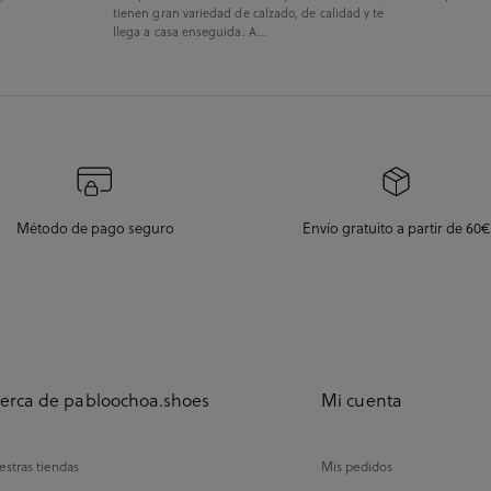
tienen gran variedad de calzado, de calidad y te
llega a casa enseguida. A...
Método de pago seguro
Envío gratuito a partir de 60€
erca de pabloochoa.shoes
Mi cuenta
stras tiendas
Mis pedidos