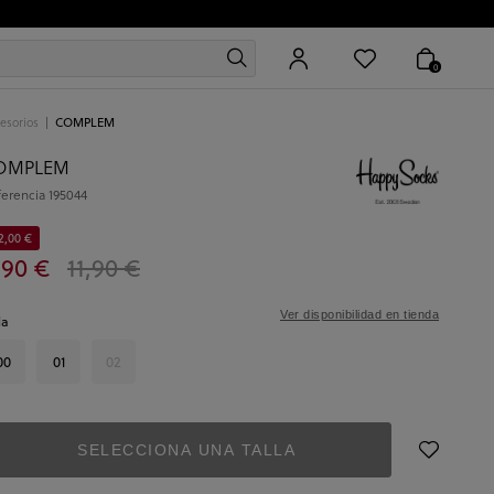
0
esorios
COMPLEM
OMPLEM
ferencia
195044
2,00 €
,90 €
11,90 €
Ver disponibilidad en tienda
la
00
01
02
SELECCIONA UNA TALLA