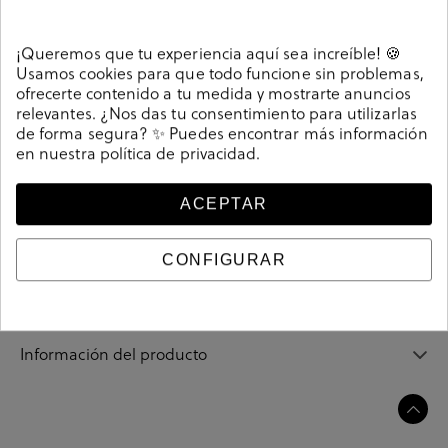
Detalles
¡Queremos que tu experiencia aquí sea increíble! 🍪
Zapatos casual Pitillos 110 (4701) (4602) en negro. Modelo
Usamos cookies para que todo funcione sin problemas,
tradicional que hara las delicias de los amantes al estilo
ofrecerte contenido a tu medida y mostrarte anuncios
clasico y los atrapara con su confort y elegancia. Cierre
relevantes. ¿Nos das tu consentimiento para utilizarlas
de forma segura? ✨ Puedes encontrar más información
con cordones. La plantilla es extraible. Hecho en
en nuestra
política de privacidad
.
España.
Referencia
195625
ACEPTAR
CONFIGURAR
Guía de tallas
Ciudados y limpieza
Información del producto