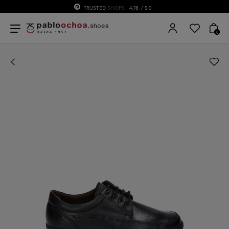
TRUSTED
SHOPS
4.78
/ 5.0
0