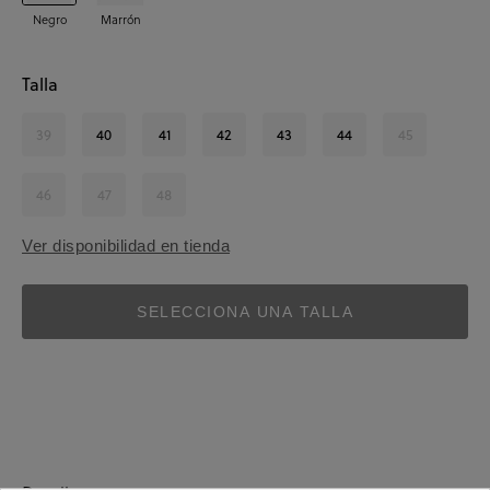
Negro
Marrón
Talla
39
40
41
42
43
44
45
46
47
48
Ver disponibilidad en tienda
SELECCIONA UNA TALLA