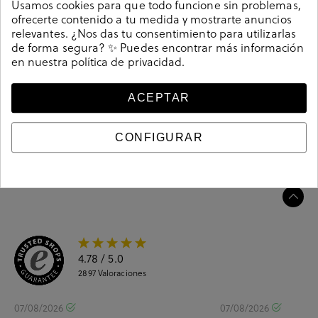
Deportivos Converse ALL STAR en blanco. .. La plantilla
Usamos cookies para que todo funcione sin problemas,
no es extraible.
ofrecerte contenido a tu medida y mostrarte anuncios
relevantes. ¿Nos das tu consentimiento para utilizarlas
Referencia
172819
de forma segura? ✨ Puedes encontrar más información
en nuestra
política de privacidad
.
Guía de tallas
ACEPTAR
Ciudados y limpieza
CONFIGURAR
Información del producto
4.78
/ 5.0
2897
Valoraciones
07/08/2026
07/08/2026