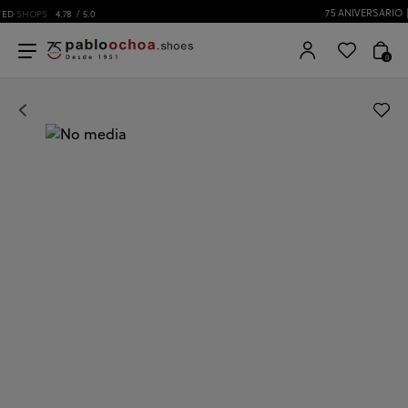
75 ANIVERSARIO | Desde 1951 pabloochoa.shoes
0