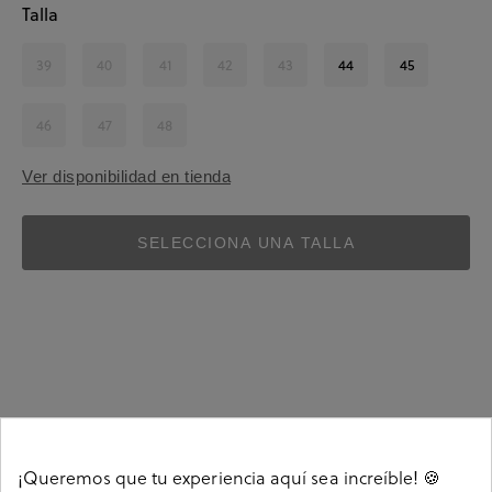
Talla
39
40
41
42
43
44
45
46
47
48
Ver disponibilidad en tienda
SELECCIONA UNA TALLA
Detalles
¡Queremos que tu experiencia aquí sea increíble! 🍪