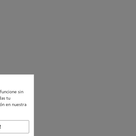
funcione sin
das tu
ión en nuestra
R