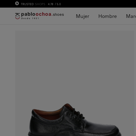
TRUSTED
SHOPS
4.78
/ 5.0
Mujer
Hombre
Mar