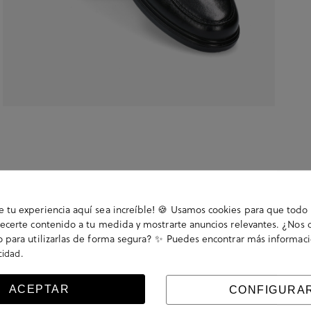
tu experiencia aquí sea increíble! 🍪 Usamos cookies para que todo 
ecerte contenido a tu medida y mostrarte anuncios relevantes. ¿Nos 
 para utilizarlas de forma segura? ✨ Puedes encontrar más informac
.
acidad
el, con forro textil y piso de goma. Cierre con
ACEPTAR
CONFIGURA