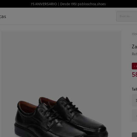
75 ANIVERSARIO | Desde 1951 pabloochoa.shoes
cas
Ho
Za
Re
- 
5
Tal