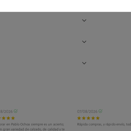
08/2026
07/08/2026
rar en Pablo Ochoa siempre es un acierto;
Rápida compras, y rápido envío, tod
n gran variedad de calzado, de calidad y te