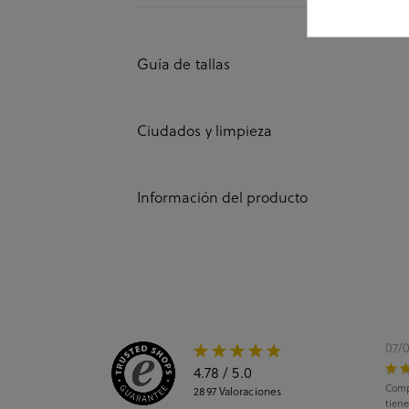
Guía de tallas
Ciudados y limpieza
Información del producto
07/
4.78
/ 5.0
Comp
2897
Valoraciones
tiene