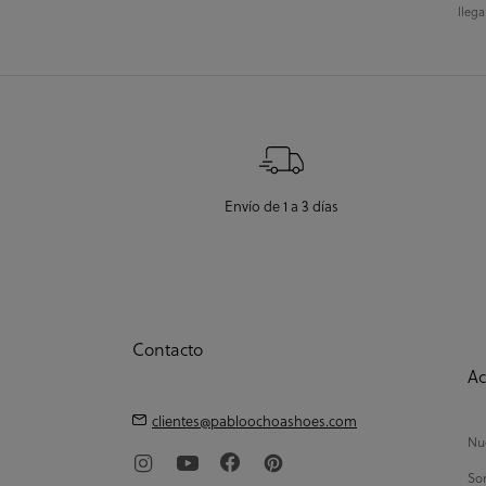
llega
Envío de 1 a 3 días
Contacto
Ac
clientes@pabloochoashoes.com
Nue
So