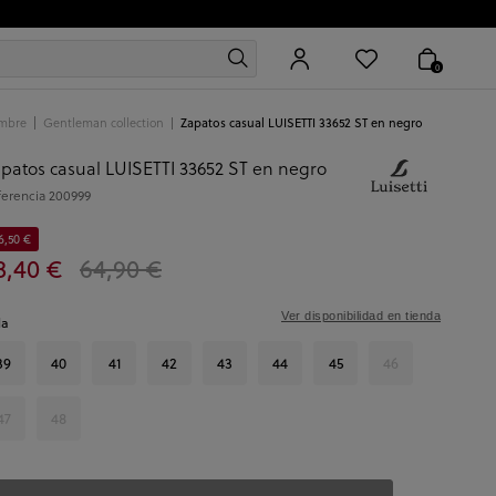
0
mbre
Gentleman collection
Zapatos casual LUISETTI 33652 ST en negro
patos casual LUISETTI 33652 ST en negro
ferencia
200999
6,50 €
8,40 €
64,90 €
Ver disponibilidad en tienda
la
39
40
41
42
43
44
45
46
47
48