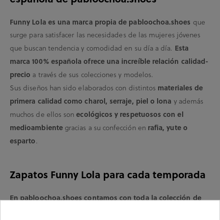
Funny Lola es una marca propia de pabloochoa.shoes
que
surge para satisfacer las necesidades de las mujeres jóvenes
Esta
que buscan tendencia y comodidad en su día a día.
marca 100% española ofrece una increíble relación calidad-
precio
a través de sus colecciones y modelos.
materiales de
Sus diseños han sido elaborados con distintos
primera calidad como charol, serraje, piel o lona
y además
ecológicos y respetuosos con el
muchos de ellos son
medioambiente
rafia, yute o
gracias a su confección en
esparto
.
Zapatos Funny Lola para cada temporada
En pabloochoa.shoes contamos con toda la colección de
esta marca de calzado de mujer,
omprar
donde podrás c