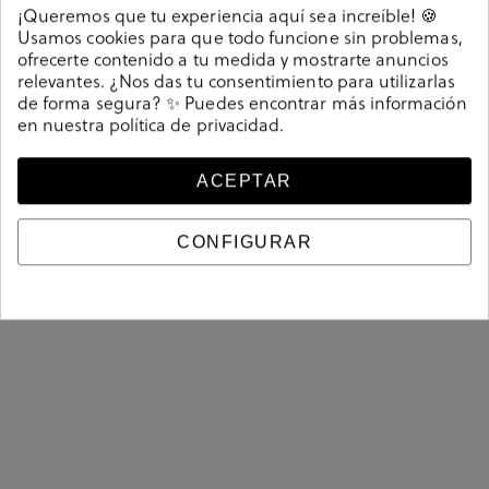
online cualquiera de sus modelos.
En otoño e invierno no
¡Queremos que tu experiencia aquí sea increíble! 🍪
Usamos cookies para que todo funcione sin problemas,
botines y botas de Funny Lola.
podrás evitar enamorar de los
ofrecerte contenido a tu medida y mostrarte anuncios
Elige entre botas tipo chelsea, mosqueteras, militares,
relevantes. ¿Nos das tu consentimiento para utilizarlas
camperas…
de forma segura? ✨ Puedes encontrar más información
en nuestra
política de privacidad
.
mocasines y zapatos con
En los meses de entretiempo, los
cordones de Funny Lola
son un acierto seguro gracias a su
ACEPTAR
estilo, elegancia y sofisticación. Pero cuando llegue el calor, no
sandalias y alpargatas de
querrás quitarte ninguna de las
Funny Lola
: con distintos tipos de tacón, con plataforma, con
CONFIGURAR
cuña, mules… ¡Será difícil decantarse por un favorito!